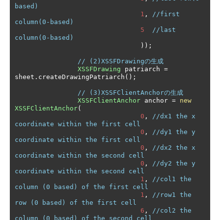
based)
1
,
//first 
column(0-based)
5
//last 
column(0-based)
));
// (2)XSSFDrawingの生成
XSSFDrawing
 patriarch 
=
sheet
.
createDrawingPatriarch
();
// (3)XSSFClientAnchorの生成
XSSFClientAnchor
 anchor 
=
new
XSSFClientAnchor
(
0
,
//dx1 the x 
coordinate within the first cell
0
,
//dy1 the y 
coordinate within the first cell
0
,
//dx2 the x 
coordinate within the second cell
0
,
//dy2 the y 
coordinate within the second cell
1
,
//col1 the 
column (0 based) of the first cell
1
,
//row1 the 
row (0 based) of the first cell
6
,
//col2 the 
column (0 based) of the second cell