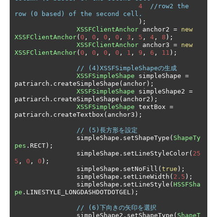
4
//row2 the 
row (0 based) of the second cell.
);
XSSFClientAnchor
 anchor2 
=
new
XSSFClientAnchor
(
0
,
0
,
0
,
0
,
3
,
5
,
4
,
8
);
XSSFClientAnchor
 anchor3 
=
new
XSSFClientAnchor
(
0
,
0
,
0
,
0
,
1
,
9
,
6
,
11
);
// (4)XSSFSimpleShapeの生成
XSSFSimpleShape
 simpleShape 
=
patriarch
.
createSimpleShape
(
anchor
);
XSSFSimpleShape
 simpleShape2 
=
patriarch
.
createSimpleShape
(
anchor2
);
XSSFSimpleShape
 textBox 
=
patriarch
.
createTextbox
(
anchor3
);
// (5)長方形を設定
		simpleShape
.
setShapeType
(
ShapeTy
pes
.
RECT
);
		simpleShape
.
setLineStyleColor
(
25
5
,
0
,
0
);
		simpleShape
.
setNoFill
(
true
);
		simpleShape
.
setLineWidth
(
2.5
);
		simpleShape
.
setLineStyle
(
HSSFSha
pe
.
LINESTYLE_LONGDASHDOTDOTGEL
);
// (6)下向きの矢印を選択
		simpleShape2
.
setShapeType
(
ShapeT