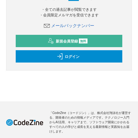
・全ての過去記事が閲覧できます
・会員限定メルマガを受信できます
メールバックナンバー
新規会員登録
無料
ログイン
「CodeZine（コードジン）」は、株式会社翔泳社が運営す
る、開発者のための情報メディアです。テクノロジー入門
からAI活用、キャリアまで、ソフトウェア開発にかかわる
すべての人の学びと成長を支える最新情報と実践知をお届
けします。