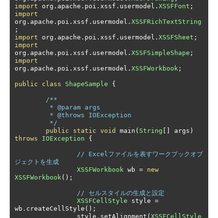
import
 org
.
apache
.
poi
.
xssf
.
usermodel
.
XSSFFont
;
import
org
.
apache
.
poi
.
xssf
.
usermodel
.
XSSFRichTextString
;
import
 org
.
apache
.
poi
.
xssf
.
usermodel
.
XSSFSheet
;
import
org
.
apache
.
poi
.
xssf
.
usermodel
.
XSSFSimpleShape
;
import
org
.
apache
.
poi
.
xssf
.
usermodel
.
XSSFWorkbook
;
public
class
ShapeSample
{
/**

	 * @param args

	 * @throws IOException

	 */
public
static
void
 main
(
String
[]
 args
)
throws
IOException
{
// Excelファイルを表すワークブックオブ
ジェクトを生成
XSSFWorkbook
 wb 
=
new
XSSFWorkbook
();
// セルスタイルの生成と設定
XSSFCellStyle
 style 
=
wb
.
createCellStyle
();
		style
.
setAlignment
(
XSSFCellStyle