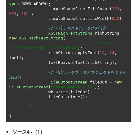
ypes
.
DOWN_ARROW
);
		simpleShape2
.
setFillColor
(
153
,
051
,
102
);
		simpleShape2
.
setLineWidth
(
0.0
);
// (7)テキストボックスの設定
XSSFRichTextString
 richString 
=
new
XSSFRichTextString
(
"This is a 
RichTextString in a Textbox"
);
		richString
.
applyFont
(
10
,
24
,
font
);
		textBox
.
setText
(
richString
);
// (8)ワークブックオブジェクトをファイ
ル出力
FileOutputStream
 fileOut 
=
new
FileOutputStream
(
"ShapeSample.xlsx"
);
		wb
.
write
(
fileOut
);
		fileOut
.
close
();
}
}
ソース4 -（1）