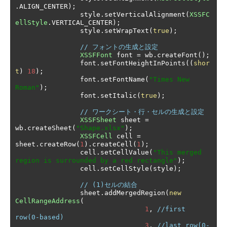
.
ALIGN_CENTER
);
		style
.
setVerticalAlignment
(
XSSFC
ellStyle
.
VERTICAL_CENTER
);
		style
.
setWrapText
(
true
);
// フォントの生成と設定
XSSFFont
 font 
=
 wb
.
createFont
();
		font
.
setFontHeightInPoints
((
shor
t
)
18
);
		font
.
setFontName
(
"Times New 
Roman"
);
		font
.
setItalic
(
true
);
// ワークシート・行・セルの生成と設定
XSSFSheet
 sheet 
=
wb
.
createSheet
(
"Shape.xlsx"
);
XSSFCell
 cell 
=
sheet
.
createRow
(
1
).
createCell
(
1
);
		cell
.
setCellValue
(
"This merged 
region is surrounded by a red rectangle"
);
		cell
.
setCellStyle
(
style
);
// (1)セルの結合
		sheet
.
addMergedRegion
(
new
CellRangeAddress
(
1
,
//first 
row(0-based)
3
,
//last row(0-