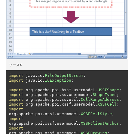
ソース4
import
 java
.
io
.
FileOutputStream
;
import
 java
.
io
.
IOException
;
import
 org
.
apache
.
poi
.
hssf
.
usermodel
.
HSSFShape
;
import
 org
.
apache
.
poi
.
ss
.
usermodel
.
ShapeTypes
;
import
 org
.
apache
.
poi
.
ss
.
util
.
CellRangeAddress
;
import
 org
.
apache
.
poi
.
xssf
.
usermodel
.
XSSFCell
;
import
org
.
apache
.
poi
.
xssf
.
usermodel
.
XSSFCellStyle
;
import
org
.
apache
.
poi
.
xssf
.
usermodel
.
XSSFClientAnchor
;
import
org
.
apache
.
poi
.
xssf
.
usermodel
.
XSSFDrawing
;