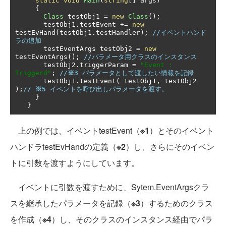
static
void
Main
(
string
[]
 args
)
{
Class
 testObj1 
=
new
Class
();
       testObj1
.
testEvent 
+=
new
testEvHand
(
testObj1
.
testHandler
);
//イベントハンド
ラの追加
       testEventArgs testObj2 
=
new
testEventArgs
();
//パラメータ用クラスのインスタンス
       testObj2
.
triggerParam 
=
"Event : 
Triggerd"
;
//
※3
 パラメータとして渡したい情報を記録
       testObj1
.
testEvent
(
 testObj1
,
 testObj2 
);
// 
※5
 イベントを呼び出しパラメータを渡す。
}
}
上の例では、イベントtestEvent（
※1
）とそのイベント
ハンドラtestEvHandの定義（
※2
）し、さらにそのイベン
トに引数を渡すようにしています。
イベントに引数を渡すために、Sytem.EventArgsクラ
スを継承したパラメータを記録（
※3
）するためのクラス
を作成（
※4
）し、そのクラスのインスタンス経由でパラ