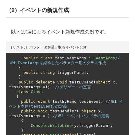
（2）イベントの新規作成
以下はC#によるイベント新規作成の例です。
［リスト5］パラメータを受け取るイベント: C#
public
class
 testEventArgs 
:
EventArgs
//
※4
 EventArgsを継承したパラメター用のクラス作成
{
public
string
 triggerParam
;
}
public
delegate
void
 testEvHand
(
object
 x
,
testEventArgs y
);
//デリゲートの宣言
class
Class
{
public
event
 testEvHand testEvent
;
//
※1
 イ
ベント本体(testEvent)の定義
public
void
 testHandler
(
object
 x
,
testEventArgs y 
)
//
※2
 イベントハンドラの定義
{
Console
.
WriteLine
(
y
.
triggerParam
);
}