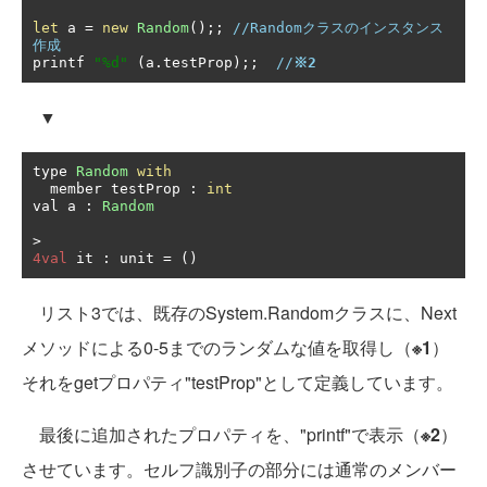
let
 a 
=
new
Random
();;
//Randomクラスのインスタンス
作成
printf 
"%d"
(
a
.
testProp
);;
//
※2
▼
type 
Random
with
  member testProp 
:
int
val a 
:
Random
>
4val
 it 
:
 unit 
=
()
リスト3では、既存のSystem.Randomクラスに、Next
メソッドによる0-5までのランダムな値を取得し（
※1
）
それをgetプロパティ"testProp"として定義しています。
最後に追加されたプロパティを、"printf"で表示（
※2
）
させています。セルフ識別子の部分には通常のメンバー