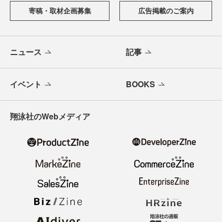
寄稿・取材企画募集
広告掲載のご案内
ニュース
記事
イベント
BOOKS
翔泳社のWebメディア