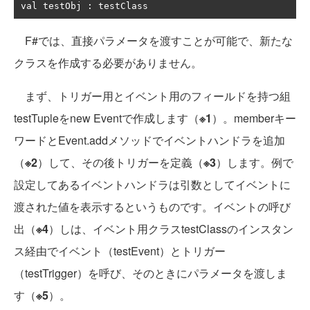
val testObj 
:
 testClass
F#では、直接パラメータを渡すことが可能で、新たな
クラスを作成する必要がありません。
まず、トリガー用とイベント用のフィールドを持つ組
testTupleをnew Eventで作成します（
※1
）。memberキー
ワードとEvent.addメソッドでイベントハンドラを追加
（
※2
）して、その後トリガーを定義（
※3
）します。例で
設定してあるイベントハンドラは引数としてイベントに
渡された値を表示するというものです。イベントの呼び
出（
※4
）しは、イベント用クラスtestClassのインスタン
ス経由でイベント（testEvent）とトリガー
（testTrigger）を呼び、そのときにパラメータを渡しま
す（
※5
）。