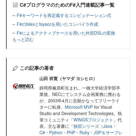
C#プログラマのためのF#入門連載記事一覧
F#キーワードを再定義するコンピュテーション式
F#のfslexとfsyaccを用いたコンパイラ作成
F#によるアクティブケースを用いた外部DSLの変換
もっと読む
この記事の著者
山田 祥寛（ヤマダ ヨシヒロ）
静岡県榛原町生まれ。一橋大学経済学部卒
業後、NECにてシステム企画業務に携わる
が、2003年4月に念願かなってフリーライ
ターに転身。
Microsoft MVP
for Visual
Studio and Development Technologies。執
筆コミュニティ「
WINGSプロジェクト
」代
表。主な著書に「
独習シリーズ（Java・
C#・Python・PHP・Ruby・JSP＆サーブレ