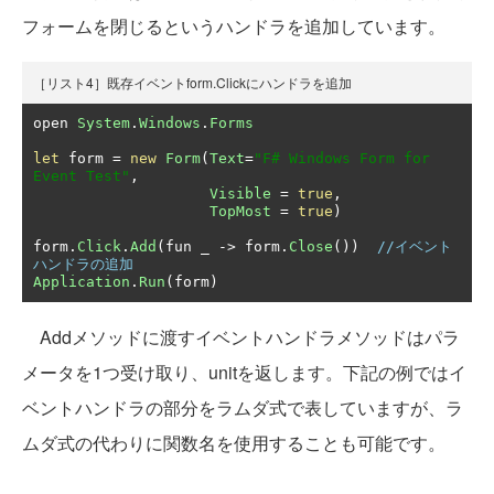
フォームを閉じるというハンドラを追加しています。
［リスト4］既存イベントform.Clickにハンドラを追加
open 
System
.
Windows
.
Forms
let
 form 
=
new
Form
(
Text
=
"F# Windows Form for 
Event Test"
,
Visible
=
true
,
TopMost
=
true
)
form
.
Click
.
Add
(
fun _ 
->
 form
.
Close
())
//イベント
ハンドラの追加
Application
.
Run
(
form
)
Addメソッドに渡すイベントハンドラメソッドはパラ
メータを1つ受け取り、unitを返します。下記の例ではイ
ベントハンドラの部分をラムダ式で表していますが、ラ
ムダ式の代わりに関数名を使用することも可能です。