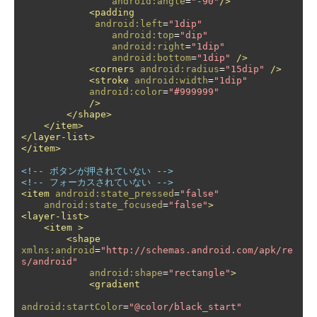
android:angle
=
"-90"
/>
<padding
android:left
=
"1dip"
android:top
=
"dip"
android:right
=
"1dip"
android:bottom
=
"1dip"
/>
<corners
android:radius
=
"15dip"
/>
<stroke
android:width
=
"1dip"
android:color
=
"#999999"
/>
</shape>
</item>
</layer-list>
</item>
<!-- ボタンが押されていない -->
<!-- フォーカスされていない -->
<item
android:state_pressed
=
"false"
android:state_focused
=
"false"
>
<layer-list>
<item
>
<shape
xmlns:android
=
"http://schemas.android.com/apk/re
s/android"
android:shape
=
"rectangle"
>
<gradient
android:startColor
=
"@color/black_start"