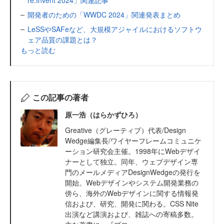
re:Invent 2024」関連記事
開発者のための「WWDC 2024」関連発表まとめ
LeSSやSAFeなど、大規模アジャイルにおけるソフトウ
ェア品質の課題とは？
もっと読む
この記事の著者
原一浩（はらかずひろ）
Greative（グレーティブ）代表/Design
Wedge編集長/ワイヤーフレームコミュニケ
ーション研究会主催。1998年にWebデザイ
ナーとして独立。同年、ウェブデザイン専
門のメールメディアDesignWedgeの発行を
開始。Webデザインやシステム開発業務の
傍ら、海外のWebデザインに関する情報発
信および、研究、開発に関わる。CSS Nite
出演など講演および、雑誌への寄稿多数。