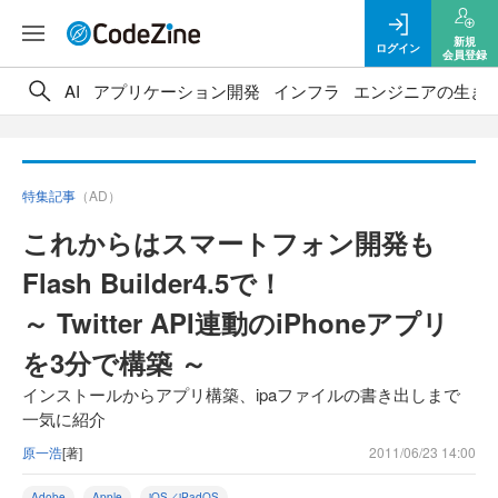
新規
ログイン
会員登録
AI
アプリケーション開発
インフラ
エンジニアの生き
特集記事
（AD）
これからはスマートフォン開発も
Flash Builder4.5で！
～ Twitter API連動のiPhoneアプリ
を3分で構築 ～
インストールからアプリ構築、ipaファイルの書き出しまで
一気に紹介
原一浩
[著]
2011/06/23 14:00
Adobe
Apple
iOS／iPadOS