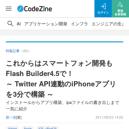
新規
ログイン
会員登録
AI
アプリケーション開発
インフラ
エンジニアの生き
特集記事
（AD）
これからはスマートフォン開発も
Flash Builder4.5で！
～ Twitter API連動のiPhoneアプリ
を3分で構築 ～
インストールからアプリ構築、ipaファイルの書き出しまで
一気に紹介
原一浩
[著]
2011/06/23 14:00
Adobe
Apple
iOS／iPadOS