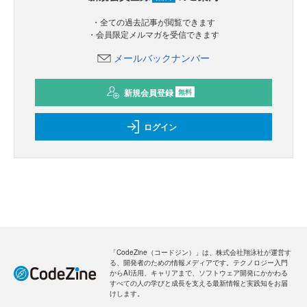
・全ての過去記事が閲覧できます
・会員限定メルマガを受信できます
メールバックナンバー
新規会員登録
無料
ログイン
「CodeZine（コードジン）」は、株式会社翔泳社が運営す
る、開発者のための情報メディアです。テクノロジー入門
からAI活用、キャリアまで、ソフトウェア開発にかかわる
すべての人の学びと成長を支える最新情報と実践知をお届
けします。