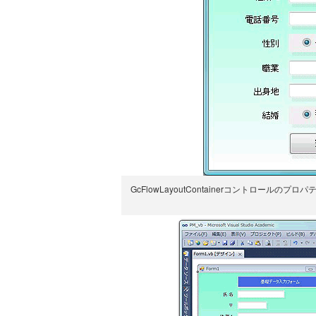
GcFlowLayoutContainerコントロー