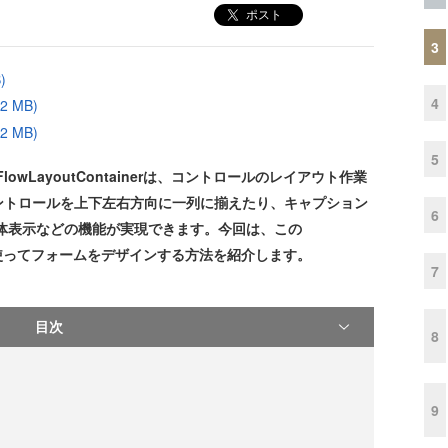
ポスト
3
)
4
 MB)
 MB)
5
JのGcFlowLayoutContainerは、コントロールのレイアウト作業
ントロールを上下左右方向に一列に揃えたり、キャプション
6
体表示などの機能が実現できます。今回は、この
トロールを使ってフォームをデザインする方法を紹介します。
7
目次
8
9