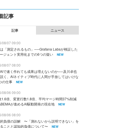
着記事
記事
ニュース
/08/07 09:00
は「測定されるもの」──Grafana Labsが検証した
エージェント実用化までの6つの疑い
NEW
/08/07 08:00
AIで速く作れても成果は増えないのか──及川卓也
説く、AIネイティブ時代に人間が手放してはいけな
つの仕事
NEW
/08/06 09:00
数1.6倍、変更行数1.8倍、平均マージ時間37%削減
ABEMAが進めるAI駆動開発の現在地
NEW
/08/06 08:00
的負債の誤解 〜「測れないから説明できない」を
ることと認知的負債について〜
NEW