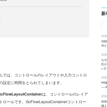
新
定
置
2026
信頼
AI
2026
なぜ
氏が
い2
ムでは、コントロールのレイアウトや入力コントロ
2026
の設定に時間をとられてしまいます。
PR
──
cFlowLayoutContainer
は、コントロールのレイア
2026
です。GcFlowLayoutContainerコントロー
技術
越え