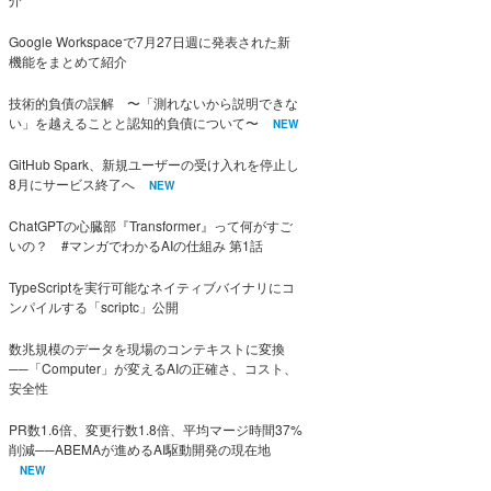
Google Workspaceで7月27日週に発表された新
機能をまとめて紹介
技術的負債の誤解 〜「測れないから説明できな
い」を越えることと認知的負債について〜
NEW
GitHub Spark、新規ユーザーの受け入れを停止し
8月にサービス終了へ
NEW
ChatGPTの心臓部『Transformer』って何がすご
いの？ #マンガでわかるAIの仕組み 第1話
TypeScriptを実行可能なネイティブバイナリにコ
ンパイルする「scriptc」公開
数兆規模のデータを現場のコンテキストに変換
──「Computer」が変えるAIの正確さ、コスト、
安全性
PR数1.6倍、変更行数1.8倍、平均マージ時間37%
削減──ABEMAが進めるAI駆動開発の現在地
NEW