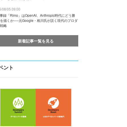
/08/05 09:00
議事録「Rimo」はOpenAI、Anthropic時代にどう勝
を描くか──元Google・相川氏が説く現代のプロダ
戦略
新着記事一覧を見る
ベント