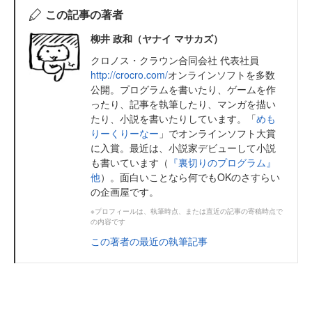
この記事の著者
柳井 政和（ヤナイ マサカズ）
クロノス・クラウン合同会社 代表社員
http://crocro.com/
オンラインソフトを多数
公開。プログラムを書いたり、ゲームを作
ったり、記事を執筆したり、マンガを描い
たり、小説を書いたりしています。「
めも
りーくりーなー
」でオンラインソフト大賞
に入賞。最近は、小説家デビューして小説
も書いています（
『裏切りのプログラム』
他
）。面白いことなら何でもOKのさすらい
の企画屋です。
※プロフィールは、執筆時点、または直近の記事の寄稿時点で
の内容です
この著者の最近の執筆記事