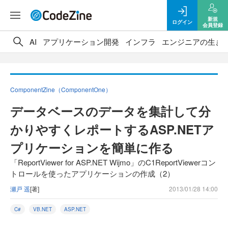
新規
ログイン
会員登録
AI
アプリケーション開発
インフラ
エンジニアの生き
ComponentZine（ComponentOne）
データベースのデータを集計して分
かりやすくレポートするASP.NETア
プリケーションを簡単に作る
「ReportViewer for ASP.NET Wijmo」のC1ReportViewerコン
トロールを使ったアプリケーションの作成（2）
瀬戸 遥
[著]
2013/01/28 14:00
C#
VB.NET
ASP.NET