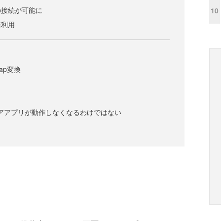
の接続が可能に
10
務利用
map変換
トアアプリが動作しなくなるわけではない