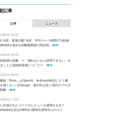
着記事
記事
ニュース
/08/06 09:00
数1.6倍、変更行数1.8倍、平均マージ時間37%削減
ABEMAが進めるAI駆動開発の現在地
NEW
/08/06 08:00
的負債の誤解 〜「測れないから説明できない」を
ることと認知的負債について〜
NEW
/08/05 09:00
議事録「Rimo」はOpenAI、Anthropic時代にどう勝
を描くか──元Google・相川氏が説く現代のプロダ
戦略
NEW
/08/04 11:00
に生成されたコードがレビューを崩壊させる？
deRabbitが語るAI時代の開発生産性向上のコツ