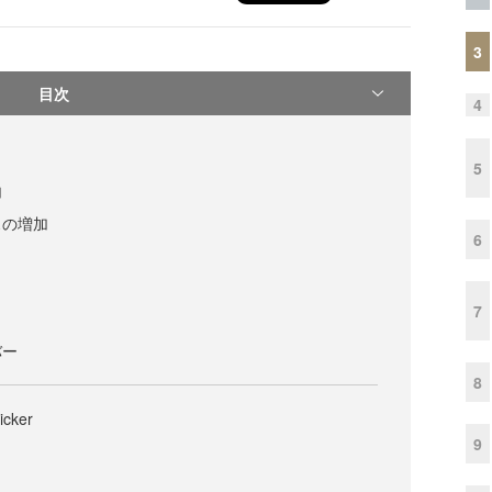
3
目次
4
5
加
スの増加
6
7
バー
8
icker
9