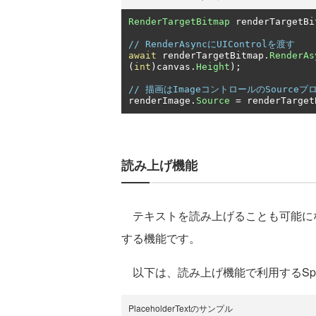
RenderTargetBitmap
 renderTargetBi
// RenderAsyncにUIControlを渡す
await
 renderTargetBitmap
.
RenderAs
(
int
)
canvas
.
Height
);
// 描画はImageコントロールのSource
renderImage
.
Source
=
 renderTarget
読み上げ機能
テキストを読み上げることも可能に
する機能です。
以下は、読み上げ機能で利用するSpeec
PlaceholderTextのサンプル