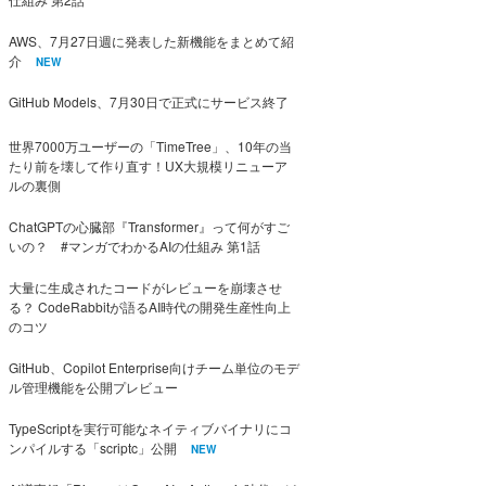
AWS、7月27日週に発表した新機能をまとめて紹
介
NEW
GitHub Models、7月30日で正式にサービス終了
世界7000万ユーザーの「TimeTree」、10年の当
たり前を壊して作り直す！UX大規模リニューア
ルの裏側
ChatGPTの心臓部『Transformer』って何がすご
いの？ #マンガでわかるAIの仕組み 第1話
大量に生成されたコードがレビューを崩壊させ
る？ CodeRabbitが語るAI時代の開発生産性向上
のコツ
GitHub、Copilot Enterprise向けチーム単位のモデ
ル管理機能を公開プレビュー
TypeScriptを実行可能なネイティブバイナリにコ
ンパイルする「scriptc」公開
NEW