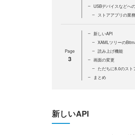
USBデバイスなどへ
ストアアプリの業
新しいAPI
XAMLツリーのBit
Page
読み上げ機能
3
画面の変更
ただちに8.0のス
まとめ
新しいAPI