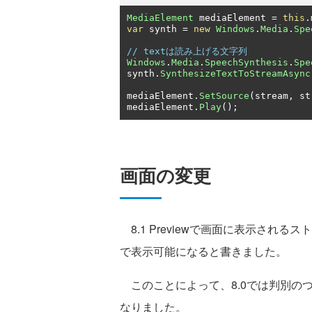
MediaElement
 mediaElement 
=
this
.
var
 synth 
=
new
Windows
.
Media
.
Spe
// textは読み上げる文字列
Windows
.
Media
.
SpeechSynthesis
.
Spe
synth
.
SynthesizeTextToStreamAsync
mediaElement
.
SetSource
(
stream
,
 st
mediaElement
.
Play
();
画面の変更
8.1 Previewで画面に表示され
で表示可能になると書きました。
このことによって、8.0では判別の
なりました。