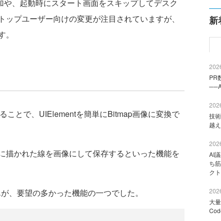
の追加や、起動時にスタート画面をスキップしてデスク
トップユーザー向けの変更が注目されていますが、
新
す。
2026
PR
──
2026
用することで、UIElementを簡単にBitmap画像に変換で
技術
越え
2026
に描かれた線を画像にして保存するといった機能を
AI
ち筋
クト
2026
んが、要望の多かった機能の一つでした。
大量
Co