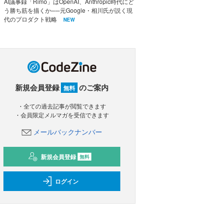
AI議事録「Rimo」はOpenAI、Anthropic時代にど
う勝ち筋を描くか──元Google・相川氏が説く現
代のプロダクト戦略
NEW
新規会員登録
のご案内
無料
・全ての過去記事が閲覧できます
・会員限定メルマガを受信できます
メールバックナンバー
新規会員登録
無料
ログイン