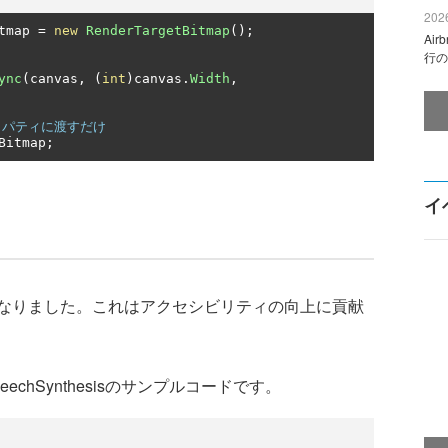
2026
tmap 
=
new
RenderTargetBitmap
();
Ai
行の
ync
(
canvas
,
(
int
)
canvas
.
Width
,
プロパティに渡すだけ
Bitmap
;
イ
なりました。これはアクセシビリティの向上に貢献
hSynthesisのサンプルコードです。