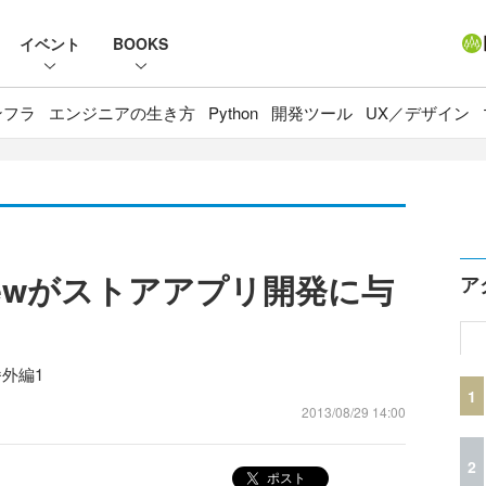
イベント
BOOKS
ンフラ
エンジニアの生き方
Python
開発ツール
UX／デザイン
Previewがストアアプリ開発に与
ア
番外編1
1
2013/08/29 14:00
2
ポスト