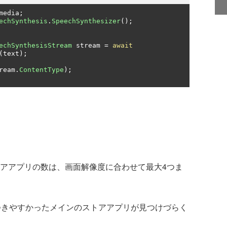
media
;
echSynthesis
.
SpeechSynthesizer
();
echSynthesisStream
 stream 
=
await
(
text
);
ream
.
ContentType
);
るストアアプリの数は、画面解像度に合わせて最大4つま
つきやすかったメインのストアアプリが見つけづらく