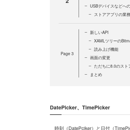
2
USBデバイスなどへ
ストアアプリの業
新しいAPI
XAMLツリーのBit
読み上げ機能
Page
3
画面の変更
ただちに8.0のス
まとめ
DatePicker、TimePicker
時刻（DatePciker）と日付（Tim