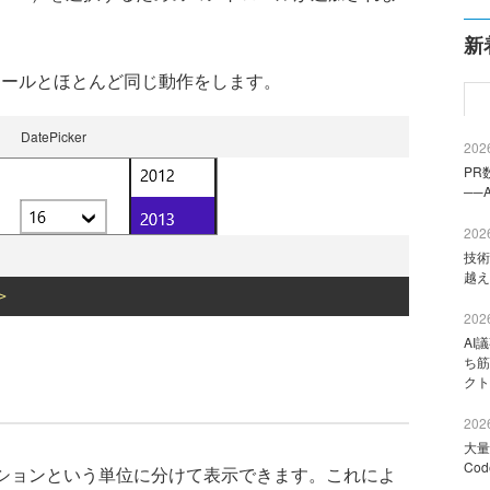
新
ントロールとほとんど同じ動作をします。
DatePicker
2026
PR
──
2026
技術
越え
>
2026
AI
ち筋
クト
2026
大量
Co
ションという単位に分けて表示できます。これによ