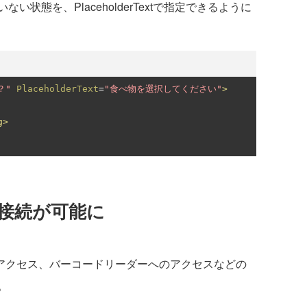
い状態を、PlaceholderTextで指定できるように
？"
PlaceholderText
=
"食べ物を選択してください"
>
g>
の接続が可能に
USBへのアクセス、バーコードリーダーへのアクセスなどの
。