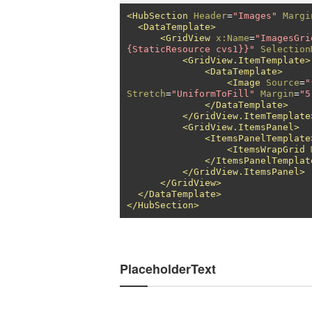
<HubSection
Header
=
"Images"
Margi
<DataTemplate>
<GridView
x:Name
=
"ImagesGri
{StaticResource cvs1}}"
Selection
<GridView.ItemTemplate>
<DataTemplate>
<Image
Source
=
"
Stretch
=
"UniformToFill"
Margin
=
"5
</DataTemplate>
</GridView.ItemTemplate
<GridView.ItemsPanel>
<ItemsPanelTemplate
<ItemsWrapGrid
</ItemsPanelTemplat
</GridView.ItemsPanel>
</GridView>
</DataTemplate>
</HubSection>
PlaceholderText