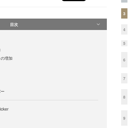
3
目次
4
5
加
スの増加
6
7
バー
8
icker
9