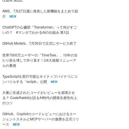
AWS、7月27日週に発表した新機能をまとめて紹
介
NEW
ChatGPTの心臓部『Transformer』って何がすご
いの？ #マンガでわかるAIの仕組み 第1話
GitHub Models、7月30日で正式にサービス終了
世界7000万ユーザーの「TimeTree」、10年の当
たり前を壊して作り直す！UX大規模リニューア
ルの裏側
TypeScriptを実行可能なネイティブバイナリにコ
ンパイルする「scriptc」公開
NEW
大量に生成されたコードがレビューを崩壊させ
る？ CodeRabbitが語るAI時代の開発生産性向上
のコツ
GitHub、Copilotのコードレビューにおけるエー
ジェントスキルとMCPサーバーの連携を正式リリ
ース
NEW