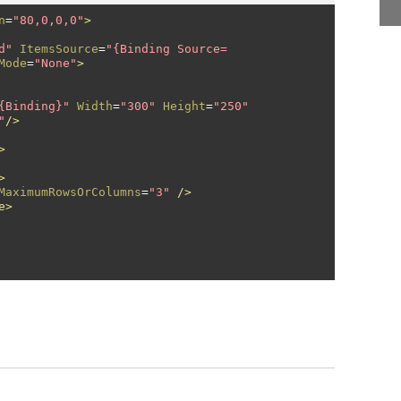
n
=
"80,0,0,0"
>
d"
ItemsSource
=
"{Binding Source=
Mode
=
"None"
>
{Binding}"
Width
=
"300"
Height
=
"250"
"
/>
>
>
MaximumRowsOrColumns
=
"3"
/>
e>