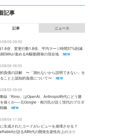
着記事
記事
ニュース
/08/06 09:00
数1.6倍、変更行数1.8倍、平均マージ時間37%削減
ABEMAが進めるAI駆動開発の現在地
NEW
/08/06 08:00
的負債の誤解 〜「測れないから説明できない」を
ることと認知的負債について〜
NEW
/08/05 09:00
議事録「Rimo」はOpenAI、Anthropic時代にどう勝
を描くか──元Google・相川氏が説く現代のプロダ
戦略
NEW
/08/04 11:00
に生成されたコードがレビューを崩壊させる？
deRabbitが語るAI時代の開発生産性向上のコツ