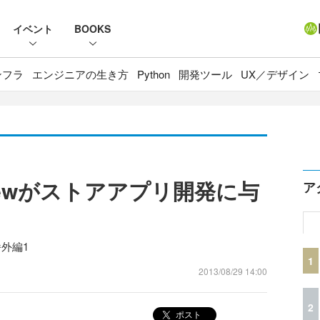
イベント
BOOKS
ンフラ
エンジニアの生き方
Python
開発ツール
UX／デザイン
Previewがストアアプリ開発に与
ア
番外編1
1
2013/08/29 14:00
2
ポスト