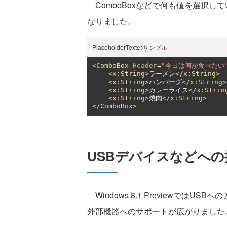
ComboBoxなどで何も値を選択していな
なりました。
PlaceholderTextのサンプル
<ComboBox
Header
=
"今日は何が食べたい
<x:String>
ラーメン
</x:String>
<x:String>
ハンバーグ
</x:String>
<x:String>
カレーライス
</x:Strin
<x:String>
焼肉
</x:String>
</ComboBox>
USBデバイスなどへ
Windows 8.1 Previewでは
外部機器へのサポートが広がりました