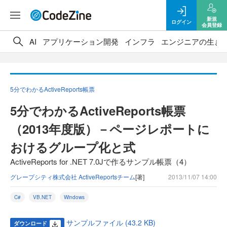
新規
ログイン
会員登録
AI
アプリケーション開発
インフラ
エンジニアの生き
5分でわかるActiveReports帳票
5分でわかるActiveReports帳票
（2013年度版）－ページレポートに
おけるグループ化と式
ActiveReports for .NET 7.0Jで作るサンプル帳票（4）
グレープシティ株式会社 ActiveReportsチーム
[著]
2013/11/07 14:00
C#
VB.NET
Windows
サンプルファイル (43.2 KB)
ダウンロード