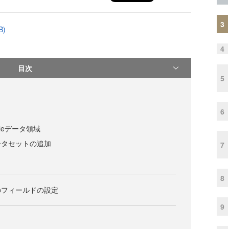
3
B)
4
目次
5
6
leデータ領域
ータセットの追加
7
8
のフィールドの設定
9