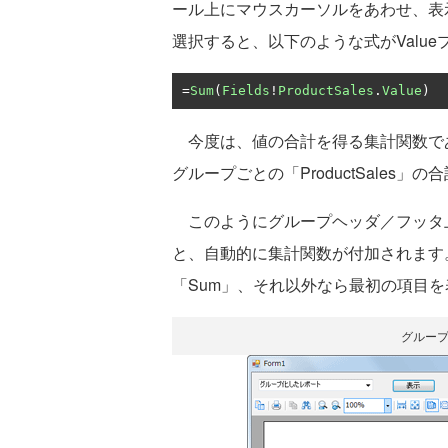
ール上にマウスカーソルをあわせ、表示さ
選択すると、以下のような式がValu
=
Sum
(
Fields
!
ProductSales
.
Value
)
今度は、値の合計を得る集計関数であ
グループごとの「ProductSales
このようにグループヘッダ／フッタ
と、自動的に集計関数が付加されます
「Sum」、それ以外なら最初の項目を表
グルー