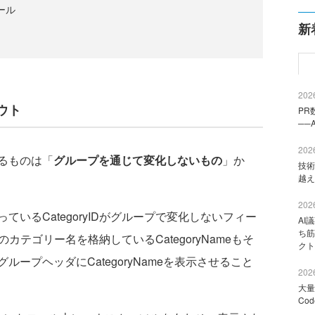
ロール
新
2026
ウト
PR
──
2026
るものは「
グループを通じて変化しないもの
」か
技術
越え
2026
いるCategoryIDがグループで変化しないフィー
AI
ち筋
とのカテゴリー名を格納しているCategoryNameもそ
クト
ープヘッダにCategoryNameを表示させること
2026
大量
Co