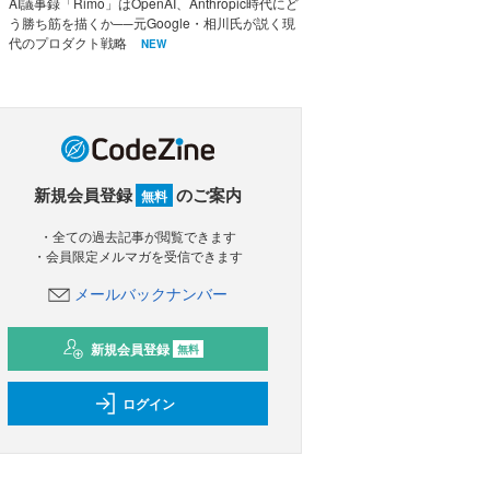
AI議事録「Rimo」はOpenAI、Anthropic時代にど
う勝ち筋を描くか──元Google・相川氏が説く現
代のプロダクト戦略
NEW
新規会員登録
のご案内
無料
・全ての過去記事が閲覧できます
・会員限定メルマガを受信できます
メールバックナンバー
新規会員登録
無料
ログイン