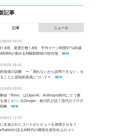
着記事
記事
ニュース
/08/06 09:00
数1.6倍、変更行数1.8倍、平均マージ時間37%削減
ABEMAが進めるAI駆動開発の現在地
NEW
/08/06 08:00
的負債の誤解 〜「測れないから説明できない」を
ることと認知的負債について〜
NEW
/08/05 09:00
議事録「Rimo」はOpenAI、Anthropic時代にどう勝
を描くか──元Google・相川氏が説く現代のプロダ
戦略
NEW
/08/04 11:00
に生成されたコードがレビューを崩壊させる？
deRabbitが語るAI時代の開発生産性向上のコツ