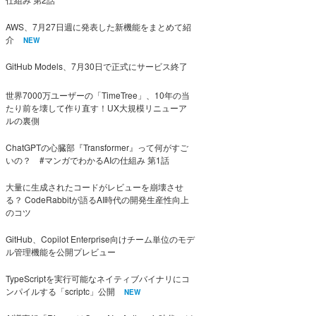
AWS、7月27日週に発表した新機能をまとめて紹
介
NEW
GitHub Models、7月30日で正式にサービス終了
世界7000万ユーザーの「TimeTree」、10年の当
たり前を壊して作り直す！UX大規模リニューア
ルの裏側
ChatGPTの心臓部『Transformer』って何がすご
いの？ #マンガでわかるAIの仕組み 第1話
大量に生成されたコードがレビューを崩壊させ
る？ CodeRabbitが語るAI時代の開発生産性向上
のコツ
GitHub、Copilot Enterprise向けチーム単位のモデ
ル管理機能を公開プレビュー
TypeScriptを実行可能なネイティブバイナリにコ
ンパイルする「scriptc」公開
NEW