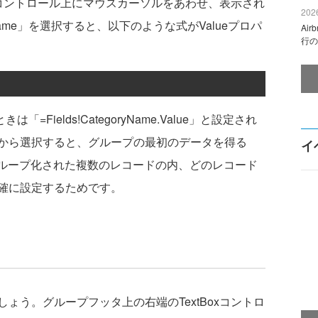
xコントロール上にマウスカーソルをあわせ、表示され
2026
Name」を選択すると、以下のような式がValueプロパ
Ai
行の
「=Fields!CategoryName.Value」と設定され
から選択すると、グループの最初のデータを得る
イ
。グループ化された複数のレコードの内、どのレコード
確に設定するためです。
う。グループフッタ上の右端のTextBoxコントロ