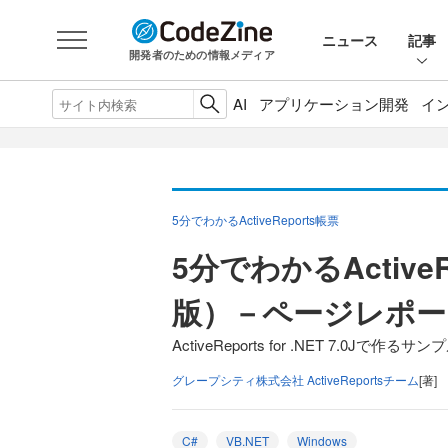
ニュース
記事
開発者のための情報メディア
AI
アプリケーション開発
イ
5分でわかるActiveReports帳票
5分でわかるActive
版）－ページレポー
ActiveReports for .NET 7.0Jで作る
グレープシティ株式会社 ActiveReportsチーム
[著]
C#
VB.NET
Windows