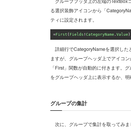
グループフッタ上の左端のTextBo
る選択装飾アイコンから「Category
ティに設定されます。
=
First
(
Fields
!
CategoryName
.
Value
)
詳細行でCategoryNameを選択したときは
ますが、グループヘッダ上でアイコン
「First」関数が自動的に付きます
をグループヘッダ上に表示するか、明
グループの集計
次に、グループで集計を取ってみましょ