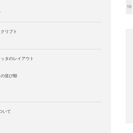
10
ど
スクリプト
フッタのレイアウト
タの並び順
タ
について