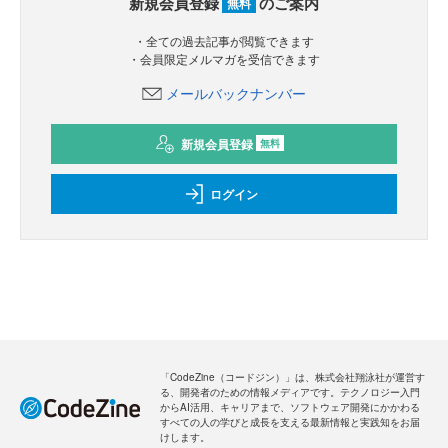
新規会員登録
のご案内
無料
・全ての過去記事が閲覧できます
・会員限定メルマガを受信できます
メールバックナンバー
新規会員登録
無料
ログイン
「CodeZine（コードジン）」は、株式会社翔泳社が運営す
る、開発者のための情報メディアです。テクノロジー入門
からAI活用、キャリアまで、ソフトウェア開発にかかわる
すべての人の学びと成長を支える最新情報と実践知をお届
けします。