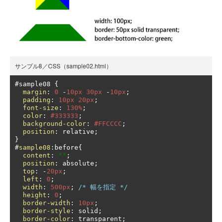
サンプル8／CSS（sample02.html）
#
sample08 
{
margin
:
0
-
10px
30px
-
10px
;
padding
:
10px
20px
;
font-size
:
130%
;
color
:
#333333
;
background-color
:
#FFCCCC
;
position
:
 relative
;
}
#
sample08
:
before
{
content
:
""
;
position
:
 absolute
;
top
:
-
20px
;
left
:
0
;
width
:
500px
;
/* 幅を指定 */
height
:
0
;
border-width
:
10px
;
border-style
:
 solid
;
border-color
:
 transparent
;