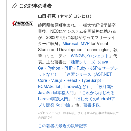
この記事の著者
山田 祥寛（ヤマダ ヨシヒロ）
静岡県榛原町生まれ。一橋大学経済学部卒
業後、NECにてシステム企画業務に携わる
が、2003年4月に念願かなってフリーライ
ターに転身。
Microsoft MVP
for Visual
Studio and Development Technologies。執
筆コミュニティ「
WINGSプロジェクト
」代
表。主な著書に「
独習シリーズ（Java・
C#・Python・PHP・Ruby・JSP＆サーブレ
ットなど）
」「
速習シリーズ（ASP.NET
Core・Vue.js・React・TypeScript・
ECMAScript、Laravelなど）
」「
改訂3版
JavaScript本格入門
」「
これからはじめる
Laravel実践入門
」「
はじめてのAndroidア
プリ開発 Kotlin編
」他、
著書多数
。
※プロフィールは、執筆時点、または直近の記事の寄稿時点で
の内容です
この著者の最近の執筆記事