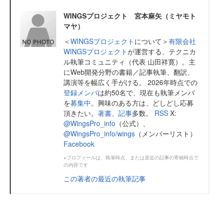
WINGSプロジェクト 宮本麻矢（ミヤモト
マヤ）
＜
WINGSプロジェクト
について＞
有限会社
WINGSプロジェクト
が運営する、テクニカ
ル執筆コミュニティ（代表 山田祥寛）。主
にWeb開発分野の書籍／記事執筆、翻訳、
講演等を幅広く手がける。 2026年時点での
登録メンバ
は約50名で、現在も執筆メンバ
を
募集中
。興味のある方は、どしどし応募
頂きたい。
著書
、
記事
多数。
RSS
X:
@WingsPro_info
（公式）、
@WingsPro_info/wings
（メンバーリスト）
Facebook
※プロフィールは、執筆時点、または直近の記事の寄稿時点で
の内容です
この著者の最近の執筆記事