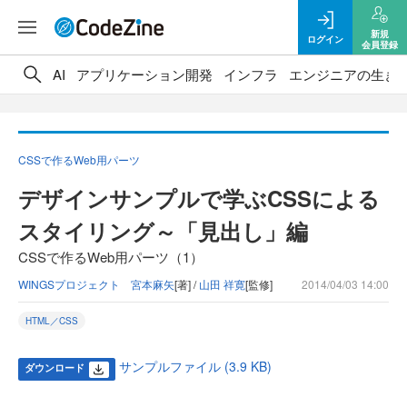
新規
ログイン
会員登録
AI
アプリケーション開発
インフラ
エンジニアの生き
CSSで作るWeb用パーツ
デザインサンプルで学ぶCSSによる
スタイリング～「見出し」編
CSSで作るWeb用パーツ（1）
WINGSプロジェクト 宮本麻矢
[著] /
山田 祥寛
[監修]
2014/04/03 14:00
HTML／CSS
サンプルファイル (3.9 KB)
ダウンロード