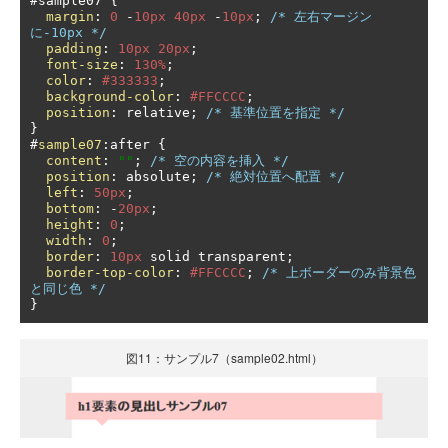
#
sample07 
{
margin
:
0
-
10px
40px
-
10px
;
/* 左右マージン
に-10px */
padding
:
10px
20px
;
font-size
:
130%
;
color
:
#333333
;
background-color
:
#FFCCCC
;
position
:
 relative
;
/* 基準位置を指定 */
}
#
sample07
:
after 
{
content
:
""
;
/* 空の内容を挿入 */
position
:
 absolute
;
/* 絶対位置へ配置 */
left
:
50px
;
bottom
:
-
20px
;
height
:
0
;
width
:
0
;
border
:
10px
 solid transparent
;
border-top-color
:
#FFCCCC
;
/* 上ボーダーのみ背景色
と同じ色 */
}
図11：サンプル7（sample02.html）