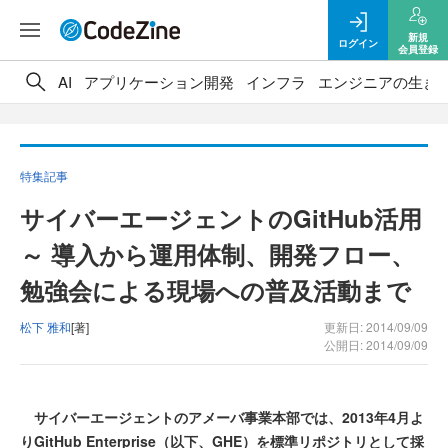
新規
ログイン
会員登録
AI
アプリケーション開発
インフラ
エンジニアの生き
特集記事
サイバーエージェントのGitHub活用
～ 導入から運用体制、開発フロー、
勉強会による現場への普及活動まで
松下 雅和
[著]
更新日: 2014/09/09
公開日: 2014/09/09
サイバーエージェントのアメーバ事業本部では、2013年4月よ
りGitHub Enterprise（以下、GHE）を標準リポジトリとして採