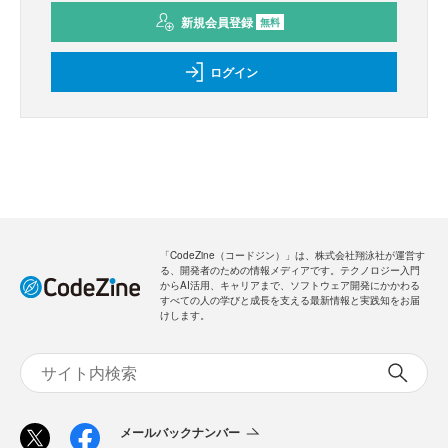
新規会員登録
無料
ログイン
「CodeZine（コードジン）」は、株式会社翔泳社が運営す
る、開発者のための情報メディアです。テクノロジー入門
からAI活用、キャリアまで、ソフトウェア開発にかかわる
すべての人の学びと成長を支える最新情報と実践知をお届
けします。
メールバックナンバー