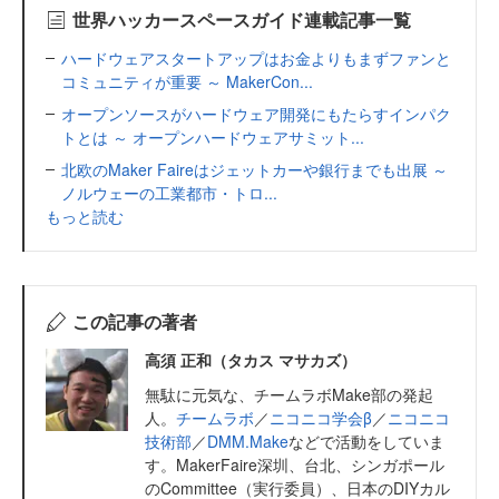
世界ハッカースペースガイド連載記事一覧
ハードウェアスタートアップはお金よりもまずファンと
コミュニティが重要 ～ MakerCon...
オープンソースがハードウェア開発にもたらすインパク
トとは ～ オープンハードウェアサミット...
北欧のMaker Faireはジェットカーや銀行までも出展 ～
ノルウェーの工業都市・トロ...
もっと読む
この記事の著者
高須 正和（タカス マサカズ）
無駄に元気な、チームラボMake部の発起
人。
チームラボ
／
ニコニコ学会β
／
ニコニコ
技術部
／
DMM.Make
などで活動をしていま
す。MakerFaire深圳、台北、シンガポール
のCommittee（実行委員）、日本のDIYカル