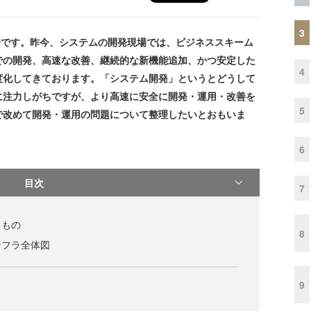
3
一です。昨今、システムの開発現場では、ビジネススキーム
での開発、高速な改善、継続的な新機能追加、かつ安定した
4
度化してきております。「システム開発」というとどうして
に注力しがちですが、より高速に安全に開発・運用・改善を
5
で改めて開発・運用の問題について整理したいとおもいま
6
目次
7
うもの
8
ンフラ全体図
9