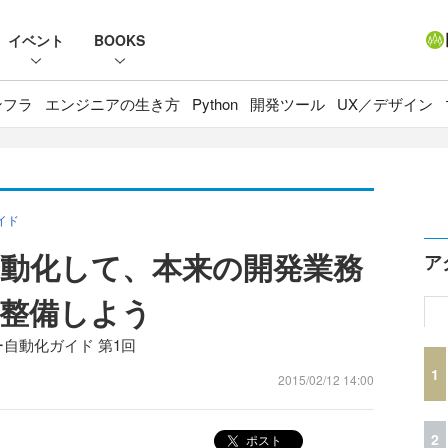
イベント
BOOKS
ンフラ
エンジニアの生き方
Python
開発ツール
UX／デザイン
イド
動化して、本来の開発業務
ア
整備しよう
ー自動化ガイド 第1回
1
2015/02/12 14:00
2
ポスト