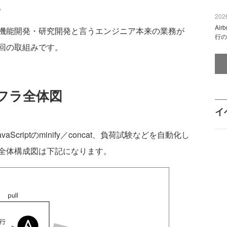
。
2026
Ai
機能開発・研究開発と言うエンジニア本来の業務が
行の
回の取組みです。
フラ全体図
イ
riptのminify／concat、負荷試験などを自動化し
全体構成図は下記になります。