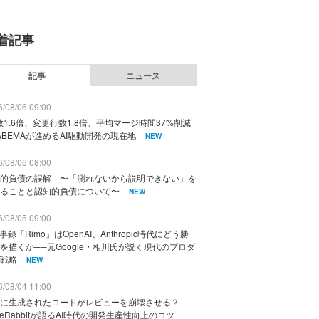
着記事
記事
ニュース
/08/06 09:00
数1.6倍、変更行数1.8倍、平均マージ時間37%削減
ABEMAが進めるAI駆動開発の現在地
NEW
/08/06 08:00
的負債の誤解 〜「測れないから説明できない」を
ることと認知的負債について〜
NEW
/08/05 09:00
議事録「Rimo」はOpenAI、Anthropic時代にどう勝
を描くか──元Google・相川氏が説く現代のプロダ
戦略
NEW
/08/04 11:00
に生成されたコードがレビューを崩壊させる？
deRabbitが語るAI時代の開発生産性向上のコツ