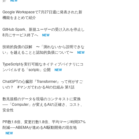
NEW
Google Workspaceで7月27日週に発表された新
機能をまとめて紹介
GitHub Spark、新規ユーザーの受け入れを停止し
8月にサービス終了へ
NEW
技術的負債の誤解 〜「測れないから説明できな
い」を越えることと認知的負債について〜
NEW
TypeScriptを実行可能なネイティブバイナリにコ
ンパイルする「scriptc」公開
NEW
ChatGPTの心臓部『Transformer』って何がすご
いの？ #マンガでわかるAIの仕組み 第1話
数兆規模のデータを現場のコンテキストに変換
──「Computer」が変えるAIの正確さ、コスト、
安全性
PR数1.6倍、変更行数1.8倍、平均マージ時間37%
削減──ABEMAが進めるAI駆動開発の現在地
NEW