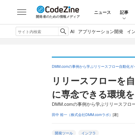
ニュース
記事
開発者のための情報メディア
AI
アプリケーション開発
イ
DMM.comの事例から学ぶリリースフロー自動化ガ
リリースフローを自
に専念できる環境を
DMM.comの事例から学ぶリリースフロ
田中 裕一（株式会社DMM.comラボ）
[著]
開発ツール
インフラ