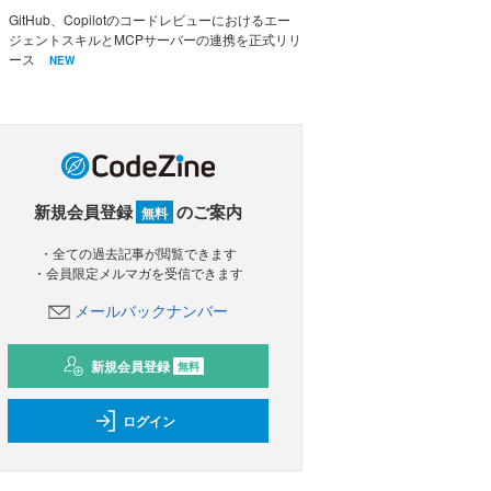
GitHub、Copilotのコードレビューにおけるエー
ジェントスキルとMCPサーバーの連携を正式リリ
ース
NEW
新規会員登録
のご案内
無料
・全ての過去記事が閲覧できます
・会員限定メルマガを受信できます
メールバックナンバー
新規会員登録
無料
ログイン