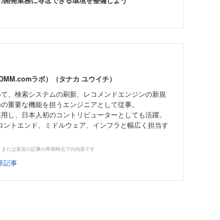
の開発業務に専念できる環境を整備しよう
DMM.comラボ）（タナカ ユウイチ）
おいて、検索システムの刷新、レコメンドエンジンの新規
omの重要な機能を担うエンジニアとして従事。
社内で採用し、日本人初のコントリビューターとしても活躍。
ロントエンド、ミドルウェア、インフラと幅広く担当す
、または直近の記事の寄稿時点での内容です
筆記事