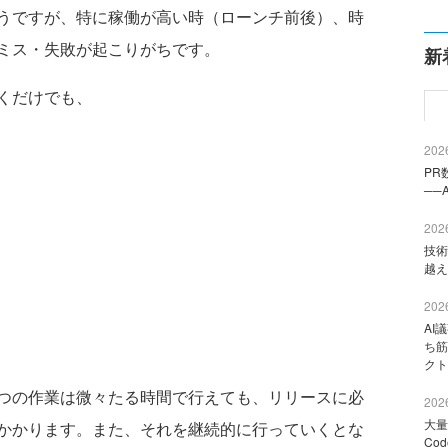
うですが、特に稼働が高い時（ローンチ前後）、時
ミス・失敗が起こりがちです。
新
くだけでも、
2026
PR
──
2026
技術
越え
2026
AI
ち筋
クト
つの作業は微々たる時間で行えても、リリースに必
2026
大量
かかります。また、それを継続的に行っていくとな
Co