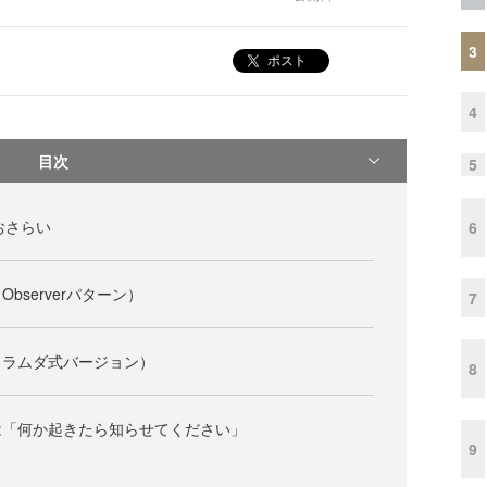
3
ポスト
4
目次
5
のおさらい
6
bserverパターン）
7
（ラムダ式バージョン）
8
は「何か起きたら知らせてください」
9