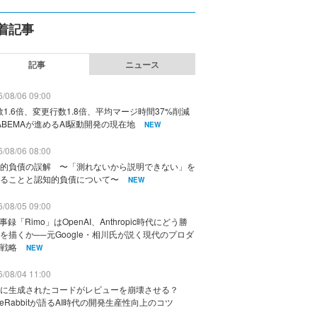
着記事
記事
ニュース
/08/06 09:00
数1.6倍、変更行数1.8倍、平均マージ時間37%削減
ABEMAが進めるAI駆動開発の現在地
NEW
/08/06 08:00
的負債の誤解 〜「測れないから説明できない」を
ることと認知的負債について〜
NEW
/08/05 09:00
議事録「Rimo」はOpenAI、Anthropic時代にどう勝
を描くか──元Google・相川氏が説く現代のプロダ
戦略
NEW
/08/04 11:00
に生成されたコードがレビューを崩壊させる？
deRabbitが語るAI時代の開発生産性向上のコツ