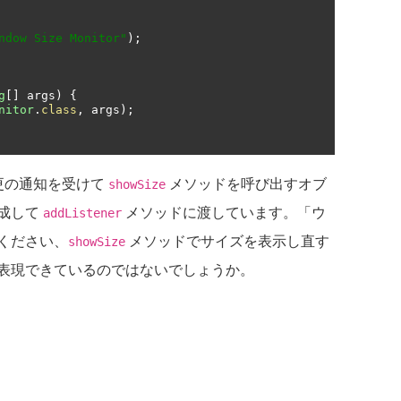
ndow Size Monitor"
);
g
[]
 args
)
{
nitor
.
class
,
 args
);
更の通知を受けて
メソッドを呼び出すオブ
showSize
成して
メソッドに渡しています。「ウ
addListener
ください、
メソッドでサイズを表示し直す
showSize
表現できているのではないでしょうか。