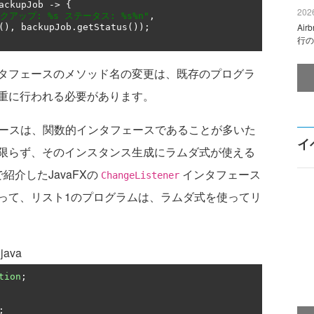
ackupJob 
->
{
2026
ックアップ: %s ステータス: %s%n"
,
Ai
(),
 backupJob
.
getStatus
());
行の
タフェースのメソッド名の変更は、既存のプログラ
重に行われる必要があります。
フェースは、関数的インタフェースであることが多いた
イ
限らず、そのインスタンス生成にラムダ式が使える
介したJavaFXの
インタフェース
ChangeListener
って、リスト1のプログラムは、ラムダ式を使ってリ
java
tion
;
;