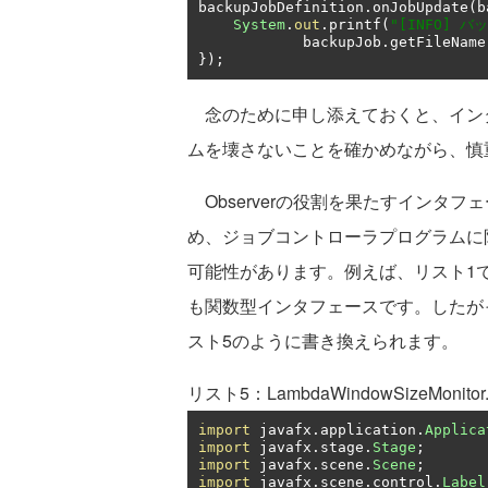
backupJobDefinition
.
onJobUpdate
(
b
System
.
out
.
printf
(
"[INFO] バ
            backupJob
.
getFileName
});
念のために申し添えておくと、イン
ムを壊さないことを確かめながら、慎
Observerの役割を果たすインタ
め、ジョブコントローラプログラムに
可能性があります。例えば、リスト1で紹
も関数型インタフェースです。したが
スト5のように書き換えられます。
リスト5：LambdaWindowSizeMonitor.
import
 javafx
.
application
.
Applica
import
 javafx
.
stage
.
Stage
;
import
 javafx
.
scene
.
Scene
;
import
 javafx
.
scene
.
control
.
Label