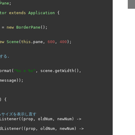
Pane
;
tor
extends
Application
{
 
=
new
BorderPane
();
ew
Scene
(
this
.
pane
,
600
,
400
);
ormat
(
"%s x %s"
,
 scene
.
getWidth
(),
message
));
)
{
らサイズを表示し直す
Listener
((
prop
,
 oldNum
,
 newNum
)
->
dListener
((
prop
,
 oldNum
,
 newNum
)
->