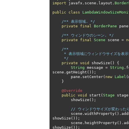
import
 javafx
.
scene
.
layout
.
Border
public
class
LambdaWindowSizeMoni
/** 表示領域. */
private
final
BorderPane
 pane
/** ウィンドウのシーン. */
private
final
Scene
 scene 
=
n
/**

     * 表示領域にウィンドウサイズを表示する.

     */
private
void
 showSize
()
{
String
 message 
=
String
.
f
scene
.
getHeight
());
        pane
.
setCenter
(
new
Label
(
}
@Override
public
void
 start
(
Stage
 stage
        showSize
();
// ウィンドウサイズが変わった
        scene
.
widthProperty
().
add
showSize
());
        scene
.
heightProperty
().
ad
showSize
());