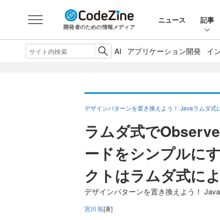
ニュース
記事
開発者のための情報メディア
AI
アプリケーション開発
イ
デザインパターンを置き換えよう！ Javaラムダ
ラムダ式でObser
ードをシンプルにす
クトはラムダ式に
デザインパターンを置き換えよう！ Jav
宮川 拓
[著]