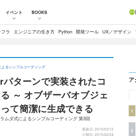
イベント
BOOKS
ンフラ
エンジニアの生き方
Python
開発ツール
UX／デザイン
式によるシンプルコーディング
verパターンで実装されたコ
ア
る ～ オブザーバオブジェ
よって簡潔に生成できる
1
aラムダ式によるシンプルコーディング 第3回
更新日: 2015/03/12
2
公開日: 2015/02/24