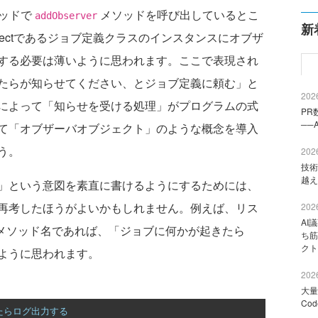
ッドで
メソッドを呼び出しているとこ
addObserver
新
ubjectであるジョブ定義クラスのインスタンスにオブザ
する必要は薄いように思われます。ここで表現され
たらが知らせてください、とジョブ定義に頼む」と
2026
によって「知らせを受ける処理」がプログラムの式
PR
──
て「オブザーバオブジェクト」のような概念を導入
う。
2026
技術
越え
」という意図を素直に書けるようにするためには、
再考したほうがよいかもしれません。例えば、リス
2026
AI
メソッド名であれば、「ジョブに何かが起きたら
ち筋
クト
ように思われます。
2026
大量
Co
たらログ出力する