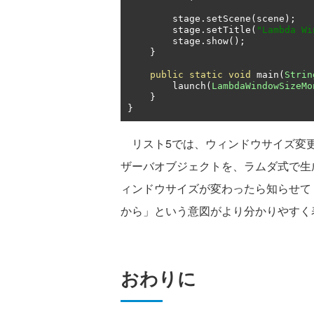
        stage
.
setScene
(
scene
);
        stage
.
setTitle
(
"Lambda Wi
        stage
.
show
();
}
public
static
void
 main
(
Strin
        launch
(
LambdaWindowSizeMo
}
}
リスト5では、ウィンドウサイズ変
ザーバオブジェクトを、ラムダ式で生
ィンドウサイズが変わったら知らせて
から」という意図がより分かりやすく
おわりに