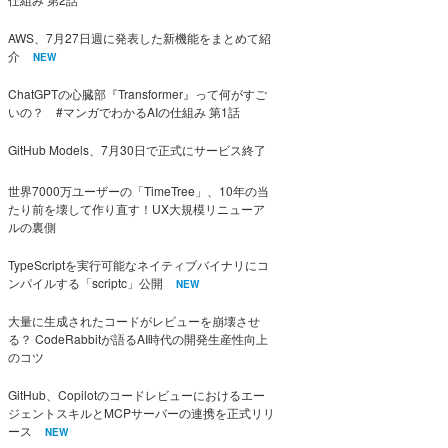
AWS、7月27日週に発表した新機能をまとめて紹
介
NEW
ChatGPTの心臓部『Transformer』って何がすご
いの？ #マンガでわかるAIの仕組み 第1話
GitHub Models、7月30日で正式にサービス終了
世界7000万ユーザーの「TimeTree」、10年の当
たり前を壊して作り直す！UX大規模リニューア
ルの裏側
TypeScriptを実行可能なネイティブバイナリにコ
ンパイルする「scriptc」公開
NEW
大量に生成されたコードがレビューを崩壊させ
る？ CodeRabbitが語るAI時代の開発生産性向上
のコツ
GitHub、Copilotのコードレビューにおけるエー
ジェントスキルとMCPサーバーの連携を正式リリ
ース
NEW