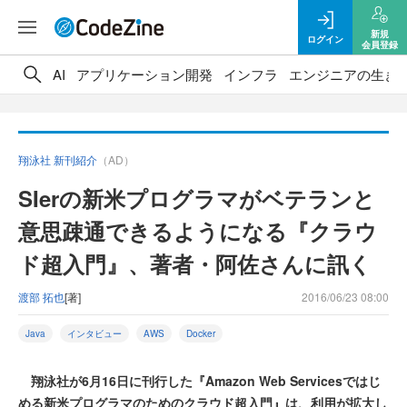
新規
ログイン
会員登録
AI
アプリケーション開発
インフラ
エンジニアの生き
翔泳社 新刊紹介
（AD）
SIerの新米プログラマがベテランと
意思疎通できるようになる『クラウ
ド超入門』、著者・阿佐さんに訊く
渡部 拓也
[著]
2016/06/23 08:00
Java
インタビュー
AWS
Docker
翔泳社が6月16日に刊行した『Amazon Web Servicesではじ
める新米プログラマのためのクラウド超入門』は、利用が拡大し