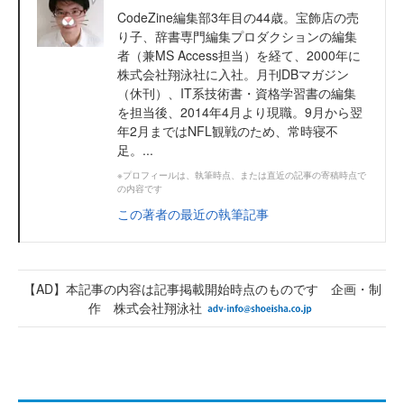
CodeZine編集部3年目の44歳。宝飾店の売
り子、辞書専門編集プロダクションの編集
者（兼MS Access担当）を経て、2000年に
株式会社翔泳社に入社。月刊DBマガジン
（休刊）、IT系技術書・資格学習書の編集
を担当後、2014年4月より現職。9月から翌
年2月まではNFL観戦のため、常時寝不
足。...
※プロフィールは、執筆時点、または直近の記事の寄稿時点で
の内容です
この著者の最近の執筆記事
【AD】本記事の内容は記事掲載開始時点のものです 企画・制
作 株式会社翔泳社