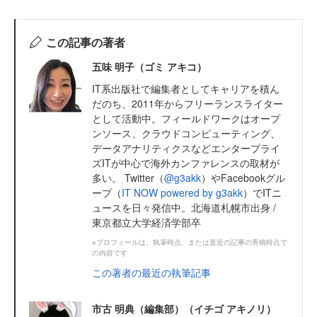
この記事の著者
五味 明子（ゴミ アキコ）
IT系出版社で編集者としてキャリアを積ん
だのち、2011年からフリーランスライター
として活動中。フィールドワークはオープ
ンソース、クラウドコンピューティング、
データアナリティクスなどエンタープライ
ズITが中心で海外カンファレンスの取材が
多い。 Twitter（
@g3akk
）やFacebookグル
ープ（
IT NOW powered by g3akk
）でITニ
ュースを日々発信中。北海道札幌市出身 /
東京都立大学経済学部卒
※プロフィールは、執筆時点、または直近の記事の寄稿時点で
の内容です
この著者の最近の執筆記事
市古 明典（編集部）（イチゴ アキノリ）