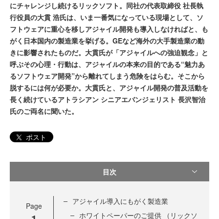
にチャレンジし続けるリックソフト。同社の代表取締役 社長執
行役員の大貫 浩氏は、いま一番気になっている現場として、ソ
フトウェアに重心を移しアジャイル開発も導入しなければと、も
がく日本国内の製造業を挙げる。GEなど海外の大手製造業の動
きに影響されたものだ。大貫氏が「アジャイルへの強迫観念」と
呼ぶその心理・行動は、アジャイルの本来の目的である“魅力あ
るソフトウェア開発”から離れてしまう危険をはらむ。そこから
脱するには何が必要か。大貫氏と、アジャイル開発の普及活動を
長く続けているアトラシアン シニアエバンジェリスト 長沢智治
氏のご両名に聞いた。
ポスト
目次
アジャイル導入にもがく製造業
Page
ホワイトペーパーのご提供 （リックソ
1