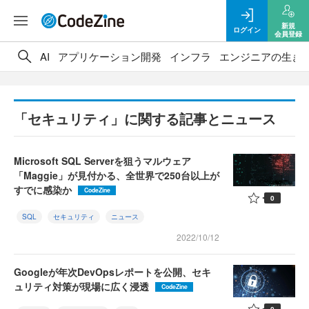
新規
ログイン
会員登録
AI
アプリケーション開発
インフラ
エンジニアの生き
「セキュリティ」に関する記事とニュース
Microsoft SQL Serverを狙うマルウェア
「Maggie」が見付かる、全世界で250台以上が
すでに感染か
CodeZine
0
SQL
セキュリティ
ニュース
2022/10/12
Googleが年次DevOpsレポートを公開、セキ
ュリティ対策が現場に広く浸透
CodeZine
0