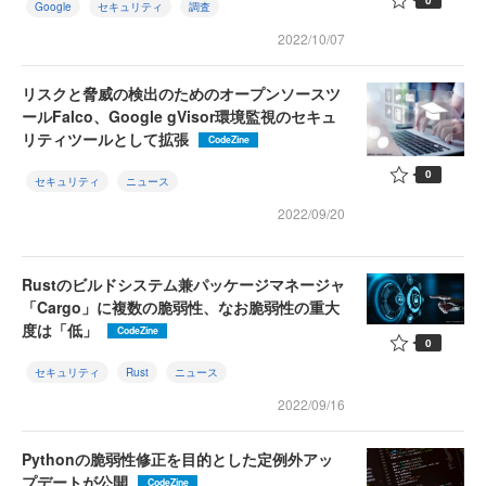
Google
セキュリティ
調査
2022/10/07
リスクと脅威の検出のためのオープンソースツ
ールFalco、Google gVisor環境監視のセキュ
リティツールとして拡張
CodeZine
0
セキュリティ
ニュース
2022/09/20
Rustのビルドシステム兼パッケージマネージャ
「Cargo」に複数の脆弱性、なお脆弱性の重大
度は「低」
CodeZine
0
セキュリティ
Rust
ニュース
2022/09/16
Pythonの脆弱性修正を目的とした定例外アッ
プデートが公開
CodeZine