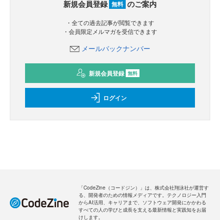
新規会員登録
のご案内
無料
・全ての過去記事が閲覧できます
・会員限定メルマガを受信できます
メールバックナンバー
新規会員登録
無料
ログイン
「CodeZine（コードジン）」は、株式会社翔泳社が運営す
る、開発者のための情報メディアです。テクノロジー入門
からAI活用、キャリアまで、ソフトウェア開発にかかわる
すべての人の学びと成長を支える最新情報と実践知をお届
けします。