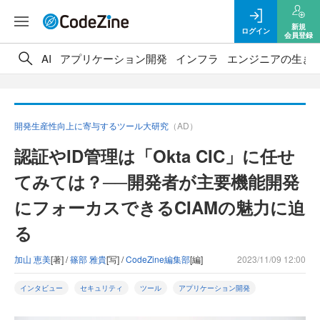
新規
ログイン
会員登録
AI
アプリケーション開発
インフラ
エンジニアの生き
開発生産性向上に寄与するツール大研究
（AD）
認証やID管理は「Okta CIC」に任せ
てみては？──開発者が主要機能開発
にフォーカスできるCIAMの魅力に迫
る
加山 恵美
[著] /
篠部 雅貴
[写] /
CodeZine編集部
[編]
2023/11/09 12:00
インタビュー
セキュリティ
ツール
アプリケーション開発