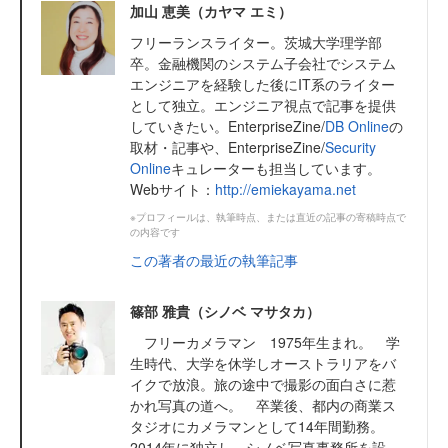
加山 恵美（カヤマ エミ）
フリーランスライター。茨城大学理学部
卒。金融機関のシステム子会社でシステム
エンジニアを経験した後にIT系のライター
として独立。エンジニア視点で記事を提供
していきたい。EnterpriseZine/
DB Online
の
取材・記事や、EnterpriseZine/
Security
Online
キュレーターも担当しています。
Webサイト：
http://emiekayama.net
※プロフィールは、執筆時点、または直近の記事の寄稿時点で
の内容です
この著者の最近の執筆記事
篠部 雅貴（シノベ マサタカ）
フリーカメラマン 1975年生まれ。 学
生時代、大学を休学しオーストラリアをバ
イクで放浪。旅の途中で撮影の面白さに惹
かれ写真の道へ。 卒業後、都内の商業ス
タジオにカメラマンとして14年間勤務。
2014年に独立し、シノベ写真事務所を設