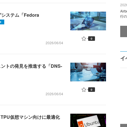
2026
Ai
グシステム「Fedora
行の
e
0
2026/06/04
イ
エージェントの発見を推進する「DNS-
0
2026/06/04
提供するTPU仮想マシン向けに最適化