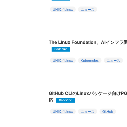
UNIX／Linux
ニュース
The Linux Foundation、AI
CodeZine
UNIX／Linux
Kubernetes
ニュース
GitHub CLIのLinuxパッケージ
応
CodeZine
UNIX／Linux
ニュース
GitHub