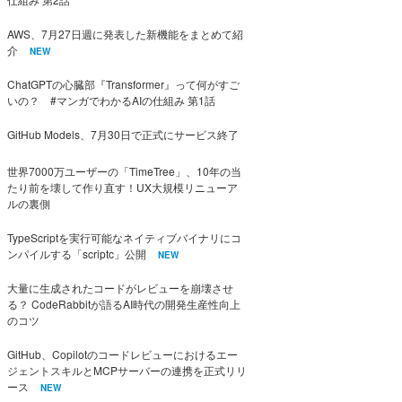
AWS、7月27日週に発表した新機能をまとめて紹
介
NEW
ChatGPTの心臓部『Transformer』って何がすご
いの？ #マンガでわかるAIの仕組み 第1話
GitHub Models、7月30日で正式にサービス終了
世界7000万ユーザーの「TimeTree」、10年の当
たり前を壊して作り直す！UX大規模リニューア
ルの裏側
TypeScriptを実行可能なネイティブバイナリにコ
ンパイルする「scriptc」公開
NEW
大量に生成されたコードがレビューを崩壊させ
る？ CodeRabbitが語るAI時代の開発生産性向上
のコツ
GitHub、Copilotのコードレビューにおけるエー
ジェントスキルとMCPサーバーの連携を正式リリ
ース
NEW