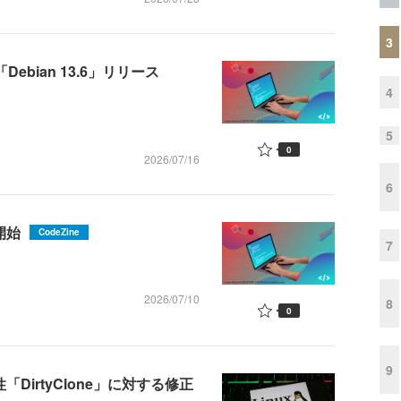
3
ebian 13.6」リリース
4
5
0
2026/07/16
6
供開始
CodeZine
7
2026/07/10
8
0
9
DirtyClone」に対する修正