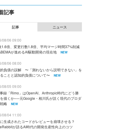
着記事
記事
ニュース
/08/06 09:00
数1.6倍、変更行数1.8倍、平均マージ時間37%削減
ABEMAが進めるAI駆動開発の現在地
NEW
/08/06 08:00
的負債の誤解 〜「測れないから説明できない」を
ることと認知的負債について〜
NEW
/08/05 09:00
議事録「Rimo」はOpenAI、Anthropic時代にどう勝
を描くか──元Google・相川氏が説く現代のプロダ
戦略
NEW
/08/04 11:00
に生成されたコードがレビューを崩壊させる？
deRabbitが語るAI時代の開発生産性向上のコツ