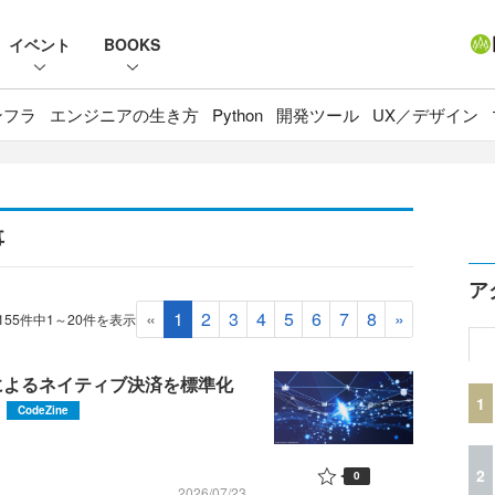
イベント
BOOKS
ンフラ
エンジニアの生き方
Python
開発ツール
UX／デザイン
事
ア
«
1
2
3
4
5
6
7
8
»
155件中1～20件を表示
ェントによるネイティブ決済を標準化
1
CodeZine
2
0
2026/07/23