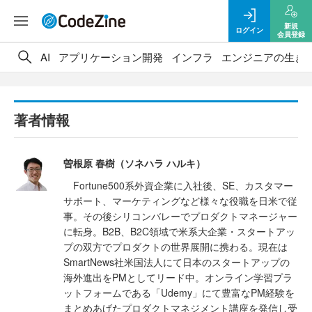
新規
ログイン
会員登録
AI
アプリケーション開発
インフラ
エンジニアの生き
著者情報
曽根原 春樹（ソネハラ ハルキ）
Fortune500系外資企業に入社後、SE、カスタマー
サポート、マーケティングなど様々な役職を日米で従
事。その後シリコンバレーでプロダクトマネージャー
に転身。B2B、B2C領域で米系大企業・スタートアッ
プの双方でプロダクトの世界展開に携わる。現在は
SmartNews社米国法人にて日本のスタートアップの
海外進出をPMとしてリード中。オンライン学習プラ
ットフォームである「Udemy」にて豊富なPM経験を
まとめあげたプロダクトマネジメント講座を発信し受