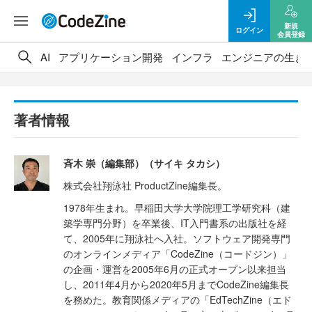
新規
ログイン
会員登録
AI
アプリケーション開発
インフラ
エンジニアの生き
著者情報
斉木 崇（編集部）（サイキ タカシ）
株式会社翔泳社 ProductZine編集長。
1978年生まれ。早稲田大学大学院理工学研究科（建
築学専門分野）を卒業後、IT入門書系の出版社を経
て、2005年に翔泳社へ入社。ソフトウェア開発専門
のオンラインメディア「CodeZine（コードジン）」
の企画・運営を2005年6月の正式オープン以来担当
し、2011年4月から2020年5月までCodeZine編集長
を務めた。教育関係メディアの「EdTechZine（エド