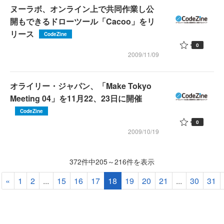
ヌーラボ、オンライン上で共同作業し公
開もできるドローツール「Cacoo」をリ
リース
CodeZine
0
2009/11/09
オライリー・ジャパン、「Make Tokyo
Meeting 04」を11月22、23日に開催
CodeZine
0
2009/10/19
372件中205～216件を表示
«
1
2
...
15
16
17
18
19
20
21
...
30
31