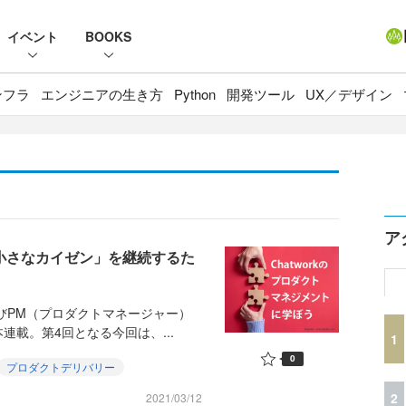
イベント
BOOKS
ンフラ
エンジニアの生き方
Python
開発ツール
UX／デザイン
ア
「小さなカイゼン」を継続するた
よびPM（プロダクトマネージャー）
載。第4回となる今回は、...
1
0
プロダクトデリバリー
2
2021/03/12