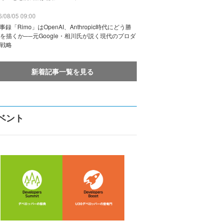
/08/05 09:00
議事録「Rimo」はOpenAI、Anthropic時代にどう勝
を描くか──元Google・相川氏が説く現代のプロダ
戦略
新着記事一覧を見る
ベント