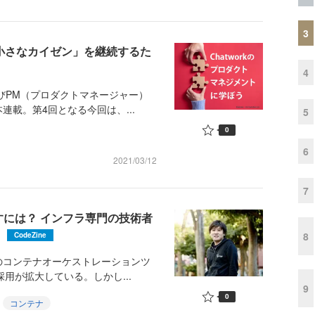
3
「小さなカイゼン」を継続するた
4
よびPM（プロダクトマネージャー）
載。第4回となる今回は、...
5
0
6
2021/03/12
7
なすには？ インフラ専門の技術者
8
CodeZine
コンテナオーケストレーションツ
の採用が拡大している。しかし...
9
0
コンテナ