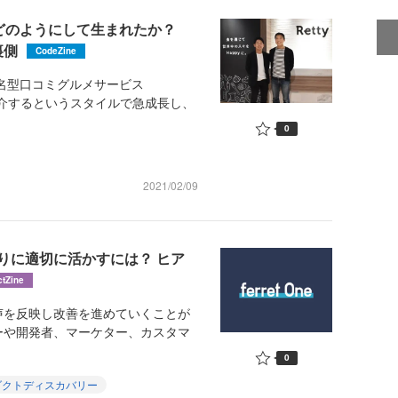
応はどのようにして生まれたか？
裏側
CodeZine
名型口コミグルメサービス
紹介するというスタイルで急成長し、
0
2021/02/09
りに適切に活かすには？ ヒア
ctZine
を反映し改善を進めていくことが
ーや開発者、マーケター、カスタマ
0
ダクトディスカバリー