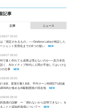
着記事
記事
ニュース
/08/07 09:00
は「測定されるもの」──Grafana Labsが検証した
エージェント実用化までの6つの疑い
NEW
/08/07 08:00
AIで速く作れても成果は増えないのか──及川卓也
説く、AIネイティブ時代に人間が手放してはいけな
つの仕事
NEW
/08/06 09:00
数1.6倍、変更行数1.8倍、平均マージ時間37%削減
ABEMAが進めるAI駆動開発の現在地
NEW
/08/06 08:00
的負債の誤解 〜「測れないから説明できない」を
ることと認知的負債について〜
NEW