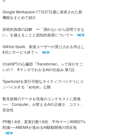
Google Workspaceで7月27日週に発表された新
機能をまとめて紹介
技術的負債の誤解 〜「測れないから説明できな
い」を越えることと認知的負債について〜
NEW
GitHub Spark、新規ユーザーの受け入れを停止し
8月にサービス終了へ
NEW
ChatGPTの心臓部『Transformer』って何がすご
いの？ #マンガでわかるAIの仕組み 第1話
TypeScriptを実行可能なネイティブバイナリにコ
ンパイルする「scriptc」公開
数兆規模のデータを現場のコンテキストに変換
──「Computer」が変えるAIの正確さ、コスト、
安全性
PR数1.6倍、変更行数1.8倍、平均マージ時間37%
削減──ABEMAが進めるAI駆動開発の現在地
NEW