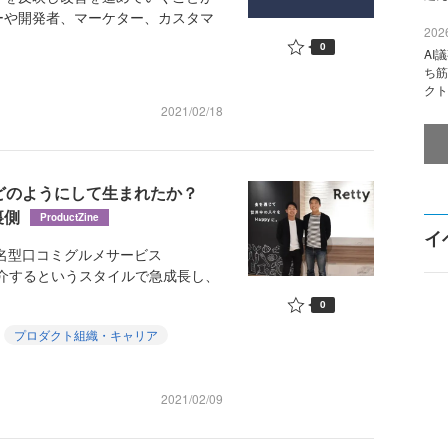
ーや開発者、マーケター、カスタマ
2026
0
AI
ち筋
クト
2021/02/18
応はどのようにして生まれたか？
裏側
ProductZine
イ
名型口コミグルメサービス
紹介するというスタイルで急成長し、
0
プロダクト組織・キャリア
2021/02/09