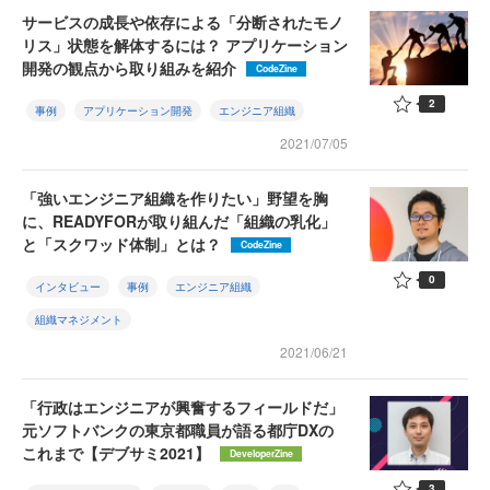
サービスの成長や依存による「分断されたモノ
リス」状態を解体するには？ アプリケーション
開発の観点から取り組みを紹介
CodeZine
2
事例
アプリケーション開発
エンジニア組織
2021/07/05
「強いエンジニア組織を作りたい」野望を胸
に、READYFORが取り組んだ「組織の乳化」
と「スクワッド体制」とは？
CodeZine
0
インタビュー
事例
エンジニア組織
組織マネジメント
2021/06/21
「行政はエンジニアが興奮するフィールドだ」
元ソフトバンクの東京都職員が語る都庁DXの
これまで【デブサミ2021】
DeveloperZine
3