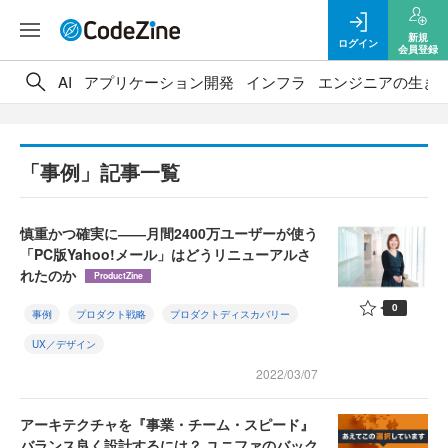
新規
ログイン
会員登録
AI
アプリケーション開発
インフラ
エンジニアの生き
「事例」記事一覧
慎重かつ確実に――月間2400万ユーザーが使う
「PC版Yahoo!メール」はどうリニューアルさ
れたのか
ProductZine
0
事例
プロダクト戦略
プロダクトディスカバリー
UX／デザイン
2022/03/07
アーキテクチャを『事業・チーム・スピード』
バランス良く設計するには？ ユニファのバック