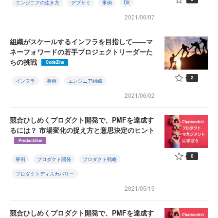
エンジニアの生き方
デブサミ
事例
DX
2021/06/07
組織がスケールするインフラを目指して――マ
ネーフォワードの若手プロジェクトリーダーた
ちの挑戦
CodeZine
2
インフラ
事例
エンジニア組織
2021/06/02
競合ひしめくプロダクト開発で、PMFを達成す
るには？ 市場変化の捉え方と意思決定のヒント
ProductZine
0
事例
プロダクト開発
プロダクト戦略
プロダクトディスカバリー
2021/05/19
競合ひしめくプロダクト開発で、PMFを達成す