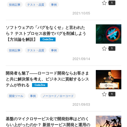
1
技術記事
テスト・品質
事例
2021/10/05
ソフトウェアの「バグをなくせ」と言われた
ら？ テストプロセス改善でバグを削減しよう
【方法論を解説】
CodeZine
1
技術記事
テスト・品質
事例
2021/09/14
開発者も魅了――ローコード開発ならお客さま
と共に解決策を考え、ビジネスに貢献するシス
テムが作れる
CodeZine
1
開発ツール
事例
ノーコード／ローコード
2021/09/03
基盤のマイクロサービス化で開発効率はどのく
らい上がったのか？ 新規サービス開発と運用の