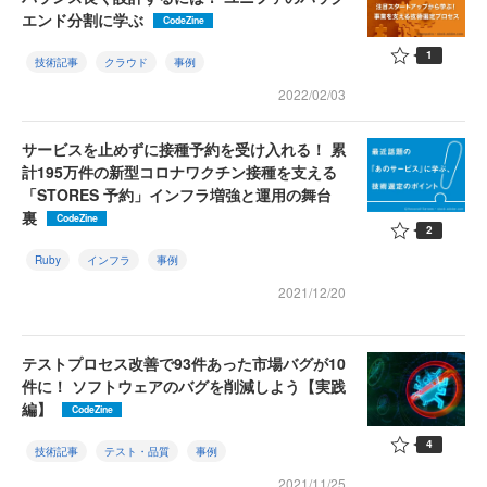
エンド分割に学ぶ
CodeZine
1
技術記事
クラウド
事例
2022/02/03
サービスを止めずに接種予約を受け入れる！ 累
計195万件の新型コロナワクチン接種を支える
「STORES 予約」インフラ増強と運用の舞台
裏
CodeZine
2
Ruby
インフラ
事例
2021/12/20
テストプロセス改善で93件あった市場バグが10
件に！ ソフトウェアのバグを削減しよう【実践
編】
CodeZine
4
技術記事
テスト・品質
事例
2021/11/25