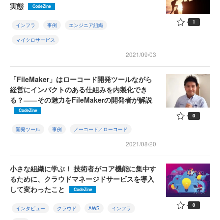
実態
CodeZine
1
インフラ
事例
エンジニア組織
マイクロサービス
2021/09/03
「FileMaker」はローコード開発ツールながら
経営にインパクトのある仕組みを内製化でき
る？――その魅力をFileMakerの開発者が解説
CodeZine
0
開発ツール
事例
ノーコード／ローコード
2021/08/20
小さな組織に学ぶ！ 技術者がコア機能に集中す
るために、クラウドマネージドサービスを導入
して変わったこと
CodeZine
0
インタビュー
クラウド
AWS
インフラ