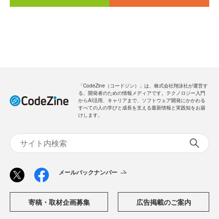
「CodeZine（コードジン）」は、株式会社翔泳社が運営す
る、開発者のための情報メディアです。テクノロジー入門
からAI活用、キャリアまで、ソフトウェア開発にかかわる
すべての人の学びと成長を支える最新情報と実践知をお届
けします。
メールバックナンバー
寄稿・取材企画募集
広告掲載のご案内