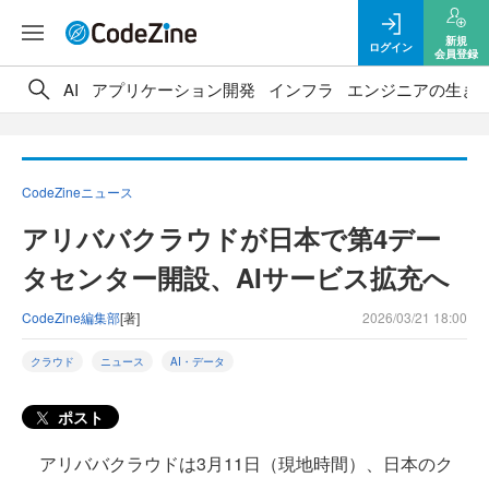
新規
ログイン
会員登録
AI
アプリケーション開発
インフラ
エンジニアの生き
CodeZineニュース
アリババクラウドが日本で第4デー
タセンター開設、AIサービス拡充へ
CodeZine編集部
[著]
2026/03/21 18:00
クラウド
ニュース
AI・データ
ポスト
アリババクラウドは3月11日（現地時間）、日本のク