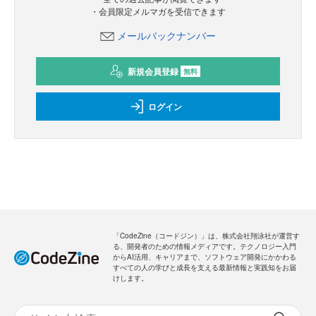
・会員限定メルマガを受信できます
メールバックナンバー
新規会員登録
無料
ログイン
「CodeZine（コードジン）」は、株式会社翔泳社が運営す
る、開発者のための情報メディアです。テクノロジー入門
からAI活用、キャリアまで、ソフトウェア開発にかかわる
すべての人の学びと成長を支える最新情報と実践知をお届
けします。