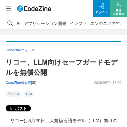
新規
ログイン
会員登録
AI
アプリケーション開発
インフラ
エンジニアの生き
CodeZineニュース
リコー、LLM向けセーフガードモデ
ルを無償公開
CodeZine編集部
[著]
2026/05/21 16:00
ニュース
LLM
ポスト
リコーは5月20日、大規模言語モデル（LLM）向けの