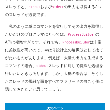
スレッドと、
および
の出力を取得する2つ
stdout
stderr
のスレッドが必要です。
私のように単にコマンドを実行してその出力を取得し
たいだけのプログラマにとっては、
の
ProcessBuilder
APIは複雑すぎます。それでも、
は非常
ProcessBuilder
に柔軟性が高いので、やはり設計上の選択肢として捨て
がたいものがあります。例えば、大量の出力を生成する
コマンドの場合、
スレッドに対して特殊な処理を
stdout
行いたいときもあります。しかし大抵の場合は、そうし
たスレッドの煩雑な面をすべてファサードの向こう側に
隠しておきたいと思うでしょう。
次のページ