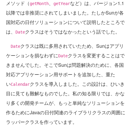
メソッド（
、
など）は、バージョン1.1
getMonth
getYear
以降では非推奨にされてしまいました。たしかSunが各
国対応の日付ソリューションについて説明したところで
は、
クラスはそうではなかったという話でした。
Date
クラスは既に多用されていたため、Sunはアプリ
Date
ケーションを損なわずに
クラスを変更することはで
Date
きませんでした。そこでSunは問題解決のために、各国
対応アプリケーション用サポートを追加した、重た
い
クラスを導入しました。この設計は、ひいき
Calendar
目に見ても難解なものでした。私の知る限りでは、かな
り多くの開発チームが、もっと単純なソリューションを
作るためにJavaの日付関連のライブラリクラスの周囲に
ラッパークラスを作っています。