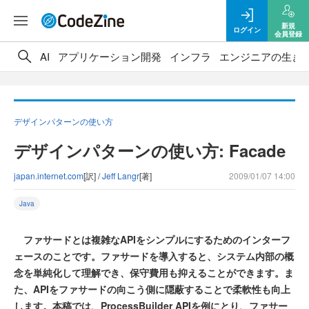
新規
ログイン
会員登録
AI
アプリケーション開発
インフラ
エンジニアの生き
デザインパターンの使い方
デザインパターンの使い方: Facade
japan.internet.com
[訳] /
Jeff Langr
[著]
2009/01/07 14:00
Java
ファサードとは複雑なAPIをシンプルにするためのインターフ
ェースのことです。ファサードを導入すると、システム内部の概
念を単純化して理解でき、保守費用も抑えることができます。ま
た、APIをファサードの向こう側に隠蔽することで柔軟性も向上
します。本稿では、ProcessBuilder APIを例にとり、ファサー