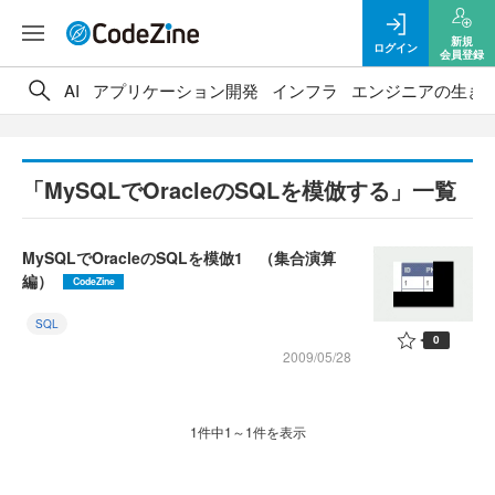
新規
ログイン
会員登録
AI
アプリケーション開発
インフラ
エンジニアの生き
「MySQLでOracleのSQLを模倣する」一覧
MySQLでOracleのSQLを模倣1 （集合演算
編）
CodeZine
SQL
0
2009/05/28
1件中1～1件を表示