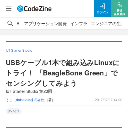
新規
ログイン
会員登録
AI
アプリケーション開発
インフラ
エンジニアの生き
IoT Starter Studio
USBケーブル1本で組み込みLinuxに
トライ！ 「BeagleBone Green」で
センシングしてみよう
IoT Starter Studio 第20回
うこ（dotstudio株式会社）
[著]
2017/07/27 14:00
デバイス