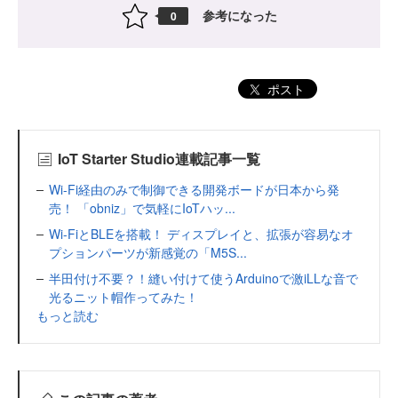
参考になった
0
ポスト
IoT Starter Studio連載記事一覧
Wi-Fi経由のみで制御できる開発ボードが日本から発
売！ 「obniz」で気軽にIoTハッ...
Wi-FiとBLEを搭載！ ディスプレイと、拡張が容易なオ
プションパーツが新感覚の「M5S...
半田付け不要？！縫い付けて使うArduinoで激iLLな音で
光るニット帽作ってみた！
もっと読む