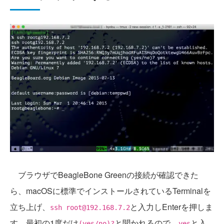
ブラウザでBeagleBone Greenの接続が確認できた
ら、macOSに標準でインストールされているTerminalを
立ち上げ、
と入力しEnterを押しま
ssh root@192.168.7.2
す。最初の1度だけ
と聞かれるので、
と入
(yes/no)?
yes