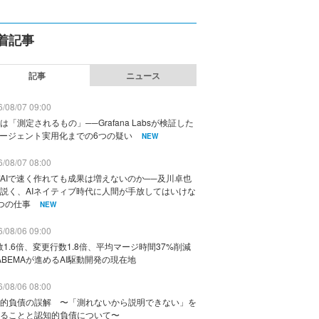
着記事
記事
ニュース
/08/07 09:00
は「測定されるもの」──Grafana Labsが検証した
エージェント実用化までの6つの疑い
NEW
/08/07 08:00
AIで速く作れても成果は増えないのか──及川卓也
説く、AIネイティブ時代に人間が手放してはいけな
つの仕事
NEW
/08/06 09:00
数1.6倍、変更行数1.8倍、平均マージ時間37%削減
ABEMAが進めるAI駆動開発の現在地
/08/06 08:00
的負債の誤解 〜「測れないから説明できない」を
ることと認知的負債について〜