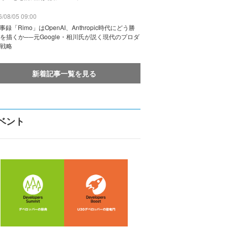
/08/05 09:00
議事録「Rimo」はOpenAI、Anthropic時代にどう勝
を描くか──元Google・相川氏が説く現代のプロダ
戦略
新着記事一覧を見る
ベント