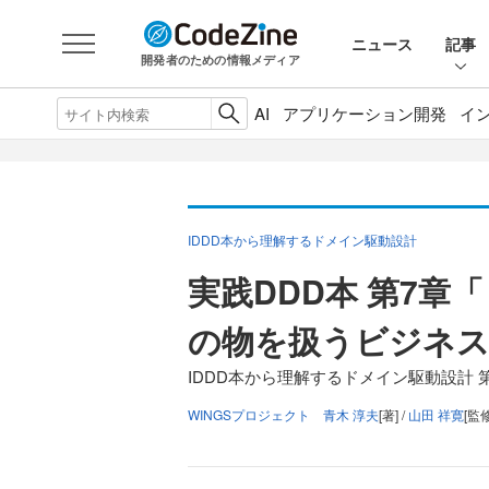
ニュース
記事
開発者のための情報メディア
AI
アプリケーション開発
イ
IDDD本から理解するドメイン駆動設計
実践DDD本 第7
の物を扱うビジネ
IDDD本から理解するドメイン駆動設計 
WINGSプロジェクト 青木 淳夫
[著] /
山田 祥寛
[監修