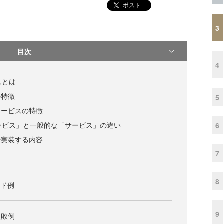
ポスト
3
目次
4
スとは
の特徴
5
サービスの特徴
ービス」と一般的な「サービス」の違い
6
で実装する内容
7
例
8
コード例
9
失敗例