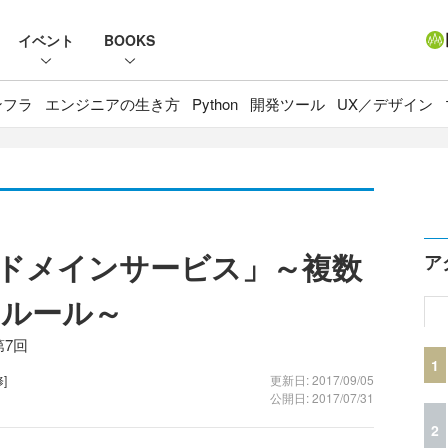
イベント
BOOKS
ンフラ
エンジニアの生き方
Python
開発ツール
UX／デザイン
章「ドメインサービス」～複数
ア
スルール～
第7回
1
]
更新日: 2017/09/05
公開日: 2017/07/31
2