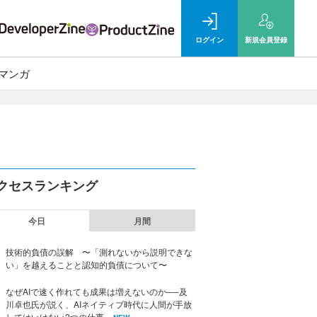
ログイン
新規
会員登録
マンガ
クセスランキング
今日
月間
技術的負債の誤解 〜「測れないから説明できな
い」を越えることと認知的負債について〜
なぜAIで速く作れても成果は増えないのか──及
川卓也氏が説く、AIネイティブ時代に人間が手放
してはいけない2つの仕事