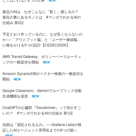
NEW
最近のAIは、なぜこんなに「賢く」感じるの？
進化の裏にあるモノとは #マンガでわかるAIの
仕組み 第2話
予定どおり作っているのに、なぜ良くならないの
か──「アウトプット脳」と「ユーザー価値脳」
に橋をかける3つの設計【CEDEC2026】
AWS Transit Gateway、ポリシーベースルーティ
ングの一般提供を開始
NEW
Amazon DynamoDBがベクター検索の一般提供を
開始
NEW
Google Classroom、Geminiでルーブリック自動
生成機能を追加
NEW
ChatGPTの心臓部『Transformer』って何がすご
いの？ #マンガでわかるAIの仕組み 第1話
信頼は「測定されるもの」──Grafana Labsが検
証したAIエージェント実用化までの6つの疑い
NEW