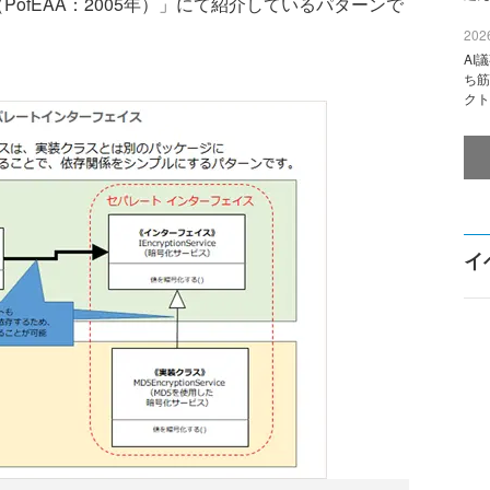
PofEAA：2005年）」にて紹介しているパターンで
2026
AI
ち筋
クト
イ