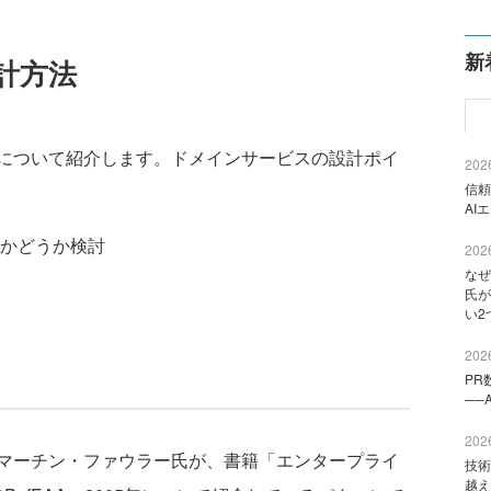
新
計方法
について紹介します。ドメインサービスの設計ポイ
2026
信頼
AI
かどうか検討
2026
なぜ
氏が
い2
2026
PR
──
2026
マーチン・ファウラー氏が、書籍「エンタープライ
技術
越え