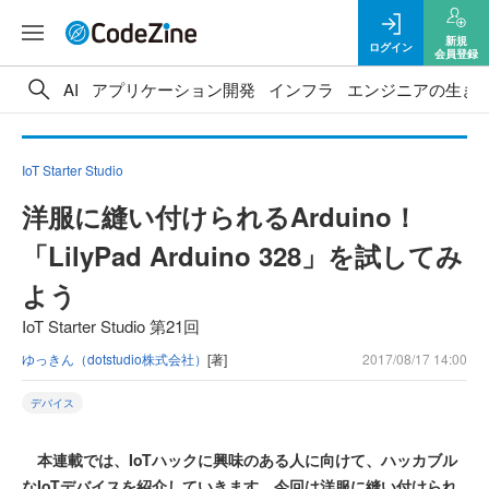
新規
ログイン
会員登録
AI
アプリケーション開発
インフラ
エンジニアの生き
IoT Starter Studio
洋服に縫い付けられるArduino！
「LilyPad Arduino 328」を試してみ
よう
IoT Starter Studio 第21回
ゆっきん（dotstudio株式会社）
[著]
2017/08/17 14:00
デバイス
本連載では、IoTハックに興味のある人に向けて、ハッカブル
なIoTデバイスを紹介していきます。今回は洋服に縫い付けられ