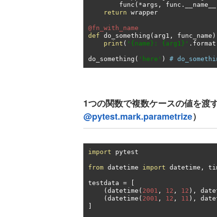
        func
(*
args
,
 func
.
__name__
return
 wrapper

@fn_with_name
def
 do_something
(
arg1
,
 func_name
)
print
(
'{name}: {arg1}'
.
format
do_something
(
'here'
)
# do_somethi
1つの関数で複数ケースの値を渡すDec
@pytest.mark.parametrize
）
import
 pytest

from
 datetime 
import
 datetime
,
 ti
testdata 
=
[
(
datetime
(
2001
,
12
,
12
),
 date
(
datetime
(
2001
,
12
,
11
),
 date
]