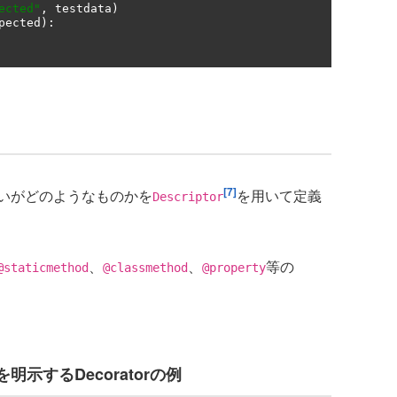
ected"
,
 testdata
)
pected
):
[7]
いがどのようなものかを
を用いて定義
Descriptor
、
、
等の
@staticmethod
@classmethod
@property
示するDecoratorの例