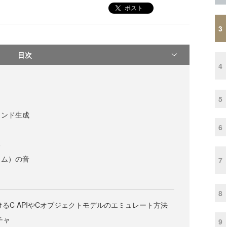
ポスト
3
目次
4
5
ウンド生成
6
る
ラム）の音
7
8
におけるC APIやCオブジェクトモデルのエミュレート方法
チャ
9