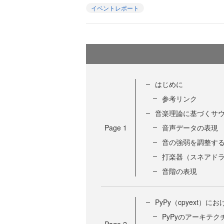
イベントレポート
はじめに
参考リンク
音楽理論に基づくサ
Page
1
音声データの表現
音の強弱を調整す
打楽器（スネアド
音階の表現
PyPy（cpyext）
PyPyのアーキテク
Page
2