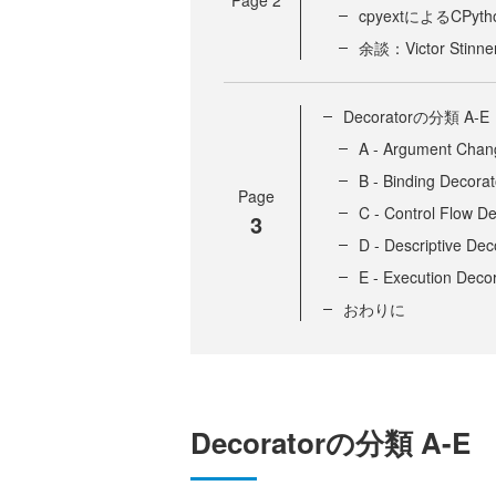
cpyextによるCPy
余談：Victor Sti
Decoratorの分類 A-E
A - Argument Chan
B - Binding Decorat
Page
C - Control Flow D
3
D - Descriptive Dec
E - Execution Deco
おわりに
Decoratorの分類 A-E