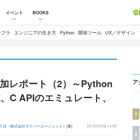
イベント
BOOKS
ンフラ
エンジニアの生き方
Python
開発ツール
UX／デザイン
18参加レポート（2）～Python
ア
C APIのエミュレート、
1
川 諒（株式会社サイバーエージェント）
[著]
2018/09/28 14:00
2