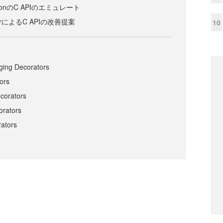
thonのC APIのエミュレート
nnerによるC APIの改善提案
10
ging Decorators
ors
ecorators
orators
rators