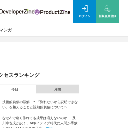
ログイン
新規
会員登録
マンガ
クセスランキング
今日
月間
技術的負債の誤解 〜「測れないから説明できな
い」を越えることと認知的負債について〜
なぜAIで速く作れても成果は増えないのか──及
川卓也氏が説く、AIネイティブ時代に人間が手放
してはいけない2つの仕事