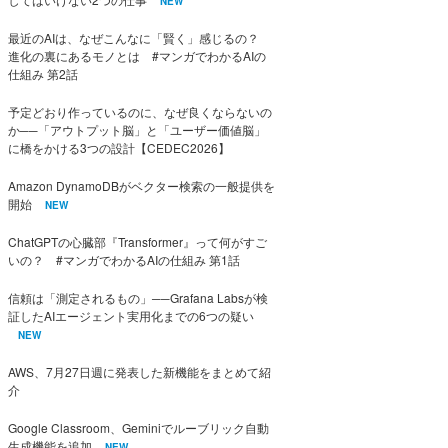
NEW
最近のAIは、なぜこんなに「賢く」感じるの？
進化の裏にあるモノとは #マンガでわかるAIの
仕組み 第2話
予定どおり作っているのに、なぜ良くならないの
か──「アウトプット脳」と「ユーザー価値脳」
に橋をかける3つの設計【CEDEC2026】
Amazon DynamoDBがベクター検索の一般提供を
開始
NEW
ChatGPTの心臓部『Transformer』って何がすご
いの？ #マンガでわかるAIの仕組み 第1話
信頼は「測定されるもの」──Grafana Labsが検
証したAIエージェント実用化までの6つの疑い
NEW
AWS、7月27日週に発表した新機能をまとめて紹
介
Google Classroom、Geminiでルーブリック自動
生成機能を追加
NEW