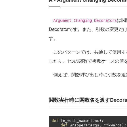
は関
Argument Changing Decorators
Decoratorです。また、引数の変
す。
このパターンでは、共通して使用する値
したり、1つの関数で複数ケースの値
例えば、関数呼び出し時に引数を追加す
関数実行時に関数名を渡すDecora
def
 fn_with_name
(
func
):
def
 wrapper
(*
args
,
**
kwargs
):