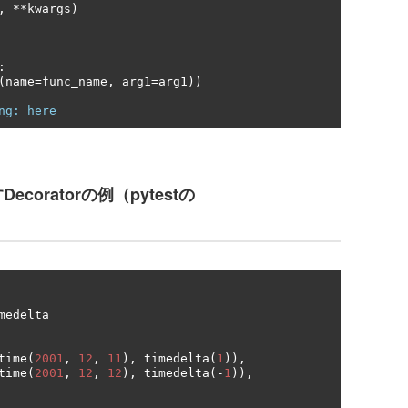
,
**
kwargs
)
:
(
name
=
func_name
,
 arg1
=
arg1
))
ng: here
oratorの例（pytestの
medelta

time
(
2001
,
12
,
11
),
 timedelta
(
1
)),
time
(
2001
,
12
,
12
),
 timedelta
(-
1
)),