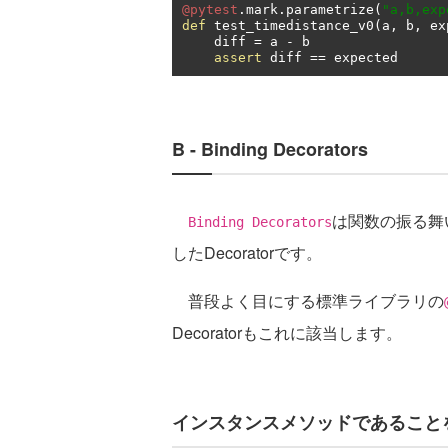
@pytest
.
mark
.
parametrize
(
"a,b,exp
def
 test_timedistance_v0
(
a
,
 b
,
 ex
    diff 
=
 a 
-
 b

assert
 diff 
==
 expected
B - Binding Decorators
は関数の振る舞
Binding Decorators
したDecoratorです。
普段よく目にする標準ライブラリの
Decoratorもこれに該当します。
インスタンスメソッドであることを明