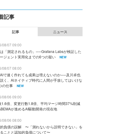
着記事
記事
ニュース
/08/07 09:00
は「測定されるもの」──Grafana Labsが検証した
エージェント実用化までの6つの疑い
NEW
/08/07 08:00
AIで速く作れても成果は増えないのか──及川卓也
説く、AIネイティブ時代に人間が手放してはいけな
つの仕事
NEW
/08/06 09:00
数1.6倍、変更行数1.8倍、平均マージ時間37%削減
ABEMAが進めるAI駆動開発の現在地
/08/06 08:00
的負債の誤解 〜「測れないから説明できない」を
ることと認知的負債について〜