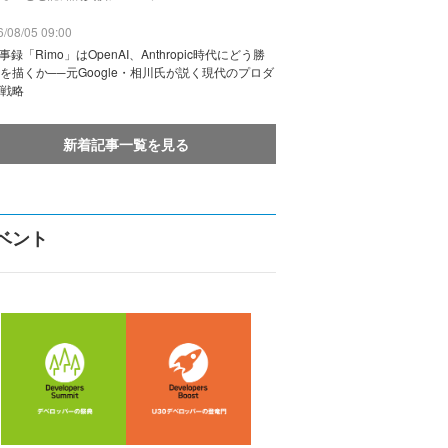
/08/05 09:00
議事録「Rimo」はOpenAI、Anthropic時代にどう勝
を描くか──元Google・相川氏が説く現代のプロダ
戦略
新着記事一覧を見る
ベント