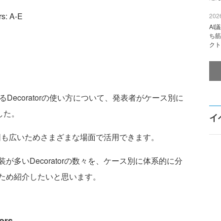
s: A-E
2026
AI
ち筋
クト
Decoratorの使い方について、発表者がケース別に
した。
イ
用範囲も広いためさまざまな場面で活用できます。
多いDecoratorの数々を、ケース別に体系的に分
ため紹介したいと思います。
ors