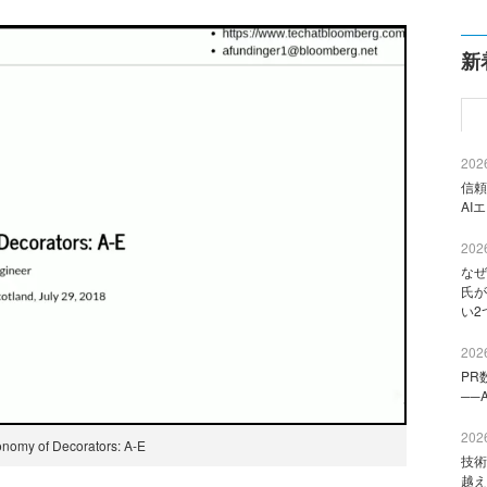
新
2026
信頼
AI
2026
なぜ
氏が
い2
2026
PR
──
2026
nomy of Decorators: A-E
技術
越え