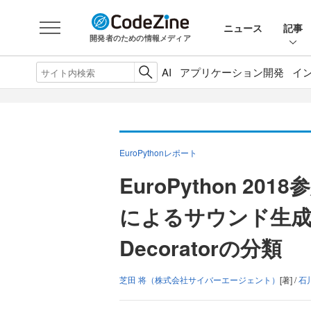
ニュース
記事
開発者のための情報メディア
AI
アプリケーション開発
イ
EuroPythonレポート
EuroPython 20
によるサウンド生成、
Decoratorの分類
芝田 将（株式会社サイバーエージェント）
[著] /
石