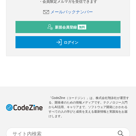
・会員限定メルマガを受信できます
メールバックナンバー
新規会員登録
無料
ログイン
「CodeZine（コードジン）」は、株式会社翔泳社が運営す
る、開発者のための情報メディアです。テクノロジー入門
からAI活用、キャリアまで、ソフトウェア開発にかかわる
すべての人の学びと成長を支える最新情報と実践知をお届
けします。