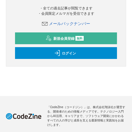
・全ての過去記事が閲覧できます
・会員限定メルマガを受信できます
メールバックナンバー
新規会員登録
無料
ログイン
「CodeZine（コードジン）」は、株式会社翔泳社が運営す
る、開発者のための情報メディアです。テクノロジー入門
からAI活用、キャリアまで、ソフトウェア開発にかかわる
すべての人の学びと成長を支える最新情報と実践知をお届
けします。