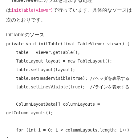
は
で行っています。具体的なソースは
initTable(viewer)
次のとおりです。
initTableのソース
private
void
 initTable(
final
 TableViewer viewer) {

    table = viewer.getTable();

    TableLayout layout = 
new
 TableLayout();

    table.setLayout(layout);

    table.setHeaderVisible(
true
); 
//ヘッダを表示する 
    table.setLinesVisible(
true
);  
//ラインを表示する
    ColumnLayoutData[] columnLayouts = 
getColumnLayouts();

for
 (
int
 i = 0; i < columnLayouts.length; i++) 