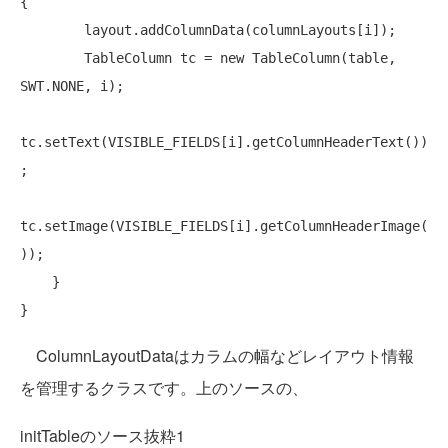
{

        layout.addColumnData(columnLayouts[i]);

        TableColumn tc = 
new
 TableColumn(table, 
SWT.NONE, i);

tc.setText(VISIBLE_FIELDS[i].getColumnHeaderText())
;

tc.setImage(VISIBLE_FIELDS[i].getColumnHeaderImage(
));

    }

ColumnLayoutDataはカラムの幅などレイアウト情報
を管理するクラスです。上のソースの、
initTableのソース抜粋1