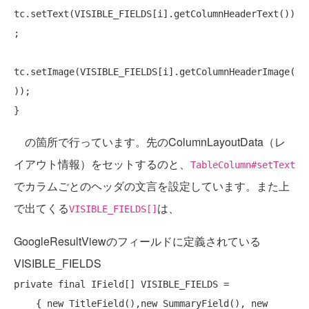
tc.setText(VISIBLE_FIELDS[i].getColumnHeaderText())
;

tc.setImage(VISIBLE_FIELDS[i].getColumnHeaderImage(
));

の箇所で行っています。先のColumnLayoutData（レ
イアウト情報）をセットするのと、
TableColumn#setText
でカラムごとのヘッダの文言を設定しています。また上
で出てくる
は、
VISIBLE_FIELDS[]
GoogleResultViewのフィールドに定義されている
VISIBLE_FIELDS
private
final
 IField[] VISIBLE_FIELDS = 

    { 
new
 TitleField(),new SummaryField(), 
new