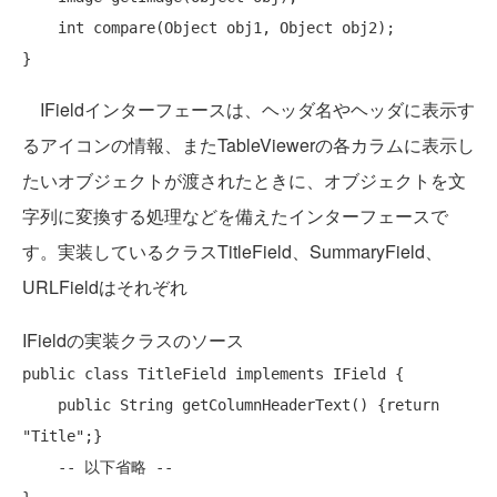
int
 compare(Object obj1, Object obj2);

IFieldインターフェースは、ヘッダ名やヘッダに表示す
るアイコンの情報、またTableViewerの各カラムに表示し
たいオブジェクトが渡されたときに、オブジェクトを文
字列に変換する処理などを備えたインターフェースで
す。実装しているクラスTitleField、SummaryField、
URLFieldはそれぞれ
IFieldの実装クラスのソース
public
class
 TitleField 
implements
 IField {

public
 String getColumnHeaderText() {return 
"Title"
;}

    -- 以下省略 --
