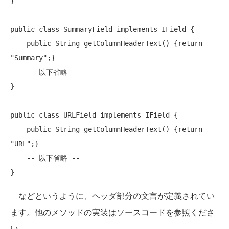
}

public
class
 SummaryField 
implements
 IField {

public
 String getColumnHeaderText() {return 
"Summary"
;}

    -- 以下省略 --

}

public
class
 URLField 
implements
 IField {

public
 String getColumnHeaderText() {return 
"URL"
;}

    -- 以下省略 --

などというように、ヘッダ部分の文言が定義されてい
ます。他のメソッドの実装はソースコードを参照くださ
い。