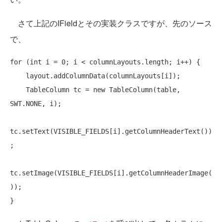
さて上記のIFieldとその実装クラスですが、先のソース
で、
for
 (
int
 i = 0; i < columnLayouts.length; i++) {

    layout.addColumnData(columnLayouts[i]);

    TableColumn tc = 
new
 TableColumn(table, 
SWT.NONE, i);

tc.setText(VISIBLE_FIELDS[i].getColumnHeaderText())
;

tc.setImage(VISIBLE_FIELDS[i].getColumnHeaderImage(
));
