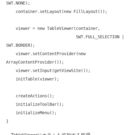
SWT.NONE);

    container.setLayout(
new
 FillLayout());

    viewer = 
new
 TableViewer(container, 

                             SWT.FULL_SELECTION | 
SWT.BORDER);

    viewer.setContentProvider(
new
ArrayContentProvider());

    viewer.setInput(getViewSite());

    initTable(viewer);

    createActions();

    initializeToolBar();

    initializeMenu();

TableViewerにカラムを追加する処理