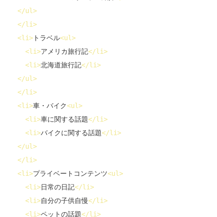
</
ul
>
</
li
>
<
li
>
トラベル
<
ul
>
<
li
>
アメリカ旅行記
</
li
>
<
li
>
北海道旅行記
</
li
>
</
ul
>
</
li
>
<
li
>
車・バイク
<
ul
>
<
li
>
車に関する話題
</
li
>
<
li
>
バイクに関する話題
</
li
>
</
ul
>
</
li
>
<
li
>
プライベートコンテンツ
<
ul
>
<
li
>
日常の日記
</
li
>
<
li
>
自分の子供自慢
</
li
>
<
li
>
ペットの話題
</
li
>