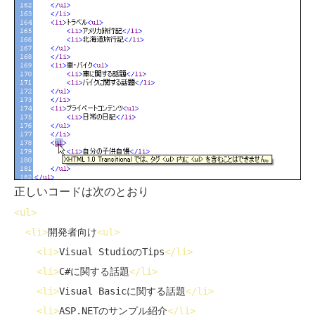
正しいコードは次のとおり
<
ul
>
<
li
>
開発者向け
<
ul
>
<
li
>
Visual StudioのTips
</
li
>
<
li
>
C#に関する話題
</
li
>
<
li
>
Visual Basicに関する話題
</
li
>
<
li
>
ASP.NETのサンプル紹介
</
li
>