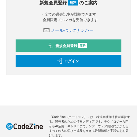
新規会員登録
のご案内
無料
・全ての過去記事が閲覧できます
・会員限定メルマガを受信できます
メールバックナンバー
新規会員登録
無料
ログイン
「CodeZine（コードジン）」は、株式会社翔泳社が運営す
る、開発者のための情報メディアです。テクノロジー入門
からAI活用、キャリアまで、ソフトウェア開発にかかわる
すべての人の学びと成長を支える最新情報と実践知をお届
けします。