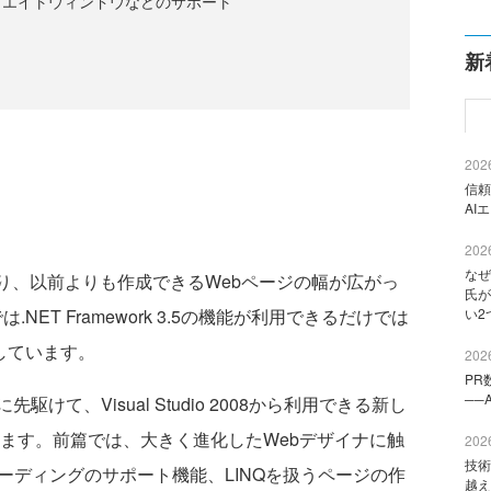
ィエイトウィンドウなどのサポート
新
2026
信頼
AI
2026
なぜ
JAXにより、以前よりも作成できるWebページの幅が広がっ
氏が
8では.NET Framework 3.5の機能が利用できるだけでは
い2
しています。
2026
PR
──
て、Visual Studio 2008から利用できる新し
いきます。前篇では、大きく進化したWebデザイナに触
2026
技術
、コーディングのサポート機能、LINQを扱うページの作
越え