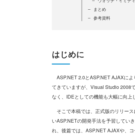
ウォッチ・イミデ
まとめ
参考資料
はじめに
ASP.NET 2.0とASP.NET A
てきていますが、Visual Studio 200
なく、IDEとしての機能も大幅に向上
そこで本稿では、正式版のリリースに先駆け
いASP.NETの開発手法を予習して
れ、後篇では、ASP.NET AJAXや