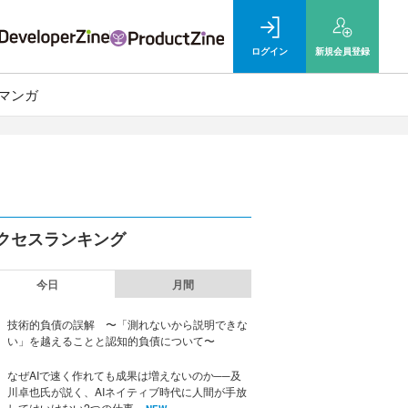
ログイン
新規
会員登録
マンガ
クセスランキング
今日
月間
技術的負債の誤解 〜「測れないから説明できな
い」を越えることと認知的負債について〜
なぜAIで速く作れても成果は増えないのか──及
川卓也氏が説く、AIネイティブ時代に人間が手放
してはいけない2つの仕事