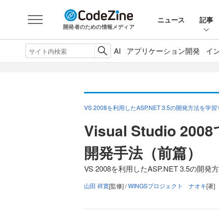
ニュース
記事
開発者のための情報メディア
AI
アプリケーション開発
イ
VS 2008を利用したASP.NET 3.5の開発方法を学
Visual Studio 2
開発手法（前篇）
VS 2008を利用したASP.NET 3.5の開
山田 祥寛
[監修] /
WINGSプロジェクト ナオキ
[著]