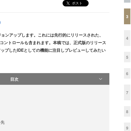
ポスト
3
)
5へとバージョンアップします。これには先行的にリリースされた、
4
nsを利用したコントロールも含まれます。本稿では、正式版のリリース
ーアップしたIDEとしての機能に注目しプレビューしてみたい
5
6
目次
7
8
手先
9