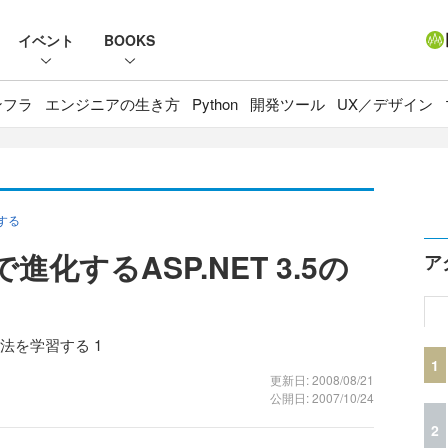
イベント
BOOKS
ンフラ
エンジニアの生き方
Python
開発ツール
UX／デザイン
習する
008で進化するASP.NET 3.5の
ア
発方法を学習する 1
1
更新日: 2008/08/21
公開日: 2007/10/24
2