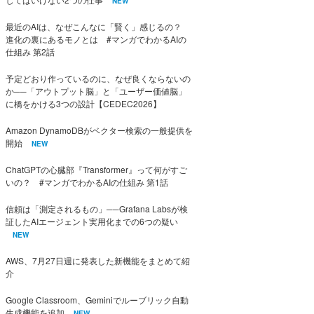
NEW
最近のAIは、なぜこんなに「賢く」感じるの？
進化の裏にあるモノとは #マンガでわかるAIの
仕組み 第2話
予定どおり作っているのに、なぜ良くならないの
か──「アウトプット脳」と「ユーザー価値脳」
に橋をかける3つの設計【CEDEC2026】
Amazon DynamoDBがベクター検索の一般提供を
開始
NEW
ChatGPTの心臓部『Transformer』って何がすご
いの？ #マンガでわかるAIの仕組み 第1話
信頼は「測定されるもの」──Grafana Labsが検
証したAIエージェント実用化までの6つの疑い
NEW
AWS、7月27日週に発表した新機能をまとめて紹
介
Google Classroom、Geminiでルーブリック自動
生成機能を追加
NEW