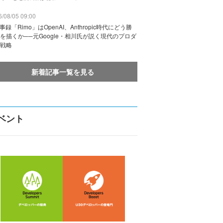
/08/05 09:00
議事録「Rimo」はOpenAI、Anthropic時代にどう勝
を描くか──元Google・相川氏が説く現代のプロダ
戦略
新着記事一覧を見る
ベント