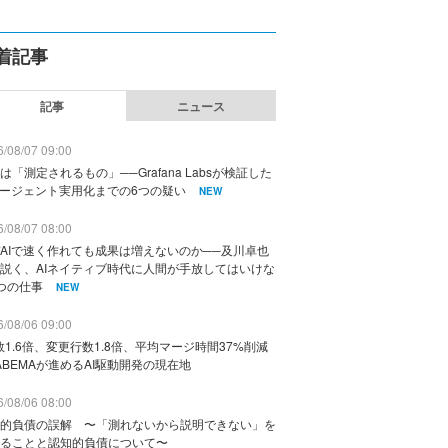
着記事
記事
ニュース
/08/07 09:00
は「測定されるもの」──Grafana Labsが検証した
エージェント実用化までの6つの疑い
NEW
/08/07 08:00
AIで速く作れても成果は増えないのか──及川卓也
説く、AIネイティブ時代に人間が手放してはいけな
つの仕事
NEW
/08/06 09:00
数1.6倍、変更行数1.8倍、平均マージ時間37%削減
ABEMAが進めるAI駆動開発の現在地
/08/06 08:00
的負債の誤解 〜「測れないから説明できない」を
ることと認知的負債について〜