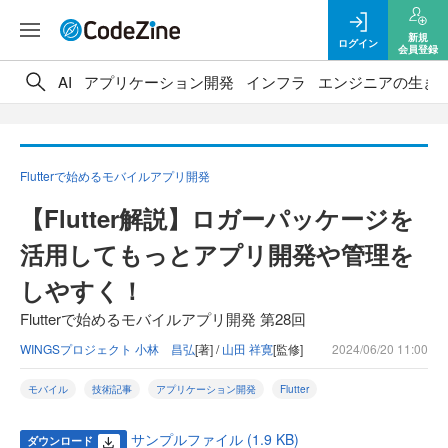
新規
ログイン
会員登録
AI
アプリケーション開発
インフラ
エンジニアの生き
Flutterで始めるモバイルアプリ開発
【Flutter解説】ロガーパッケージを
活用してもっとアプリ開発や管理を
しやすく！
Flutterで始めるモバイルアプリ開発 第28回
WINGSプロジェクト 小林 昌弘
[著] /
山田 祥寛
[監修]
2024/06/20 11:00
モバイル
技術記事
アプリケーション開発
Flutter
サンプルファイル (1.9 KB)
ダウンロード