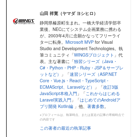
山田 祥寛（ヤマダ ヨシヒロ）
静岡県榛原町生まれ。一橋大学経済学部卒
業後、NECにてシステム企画業務に携わる
が、2003年4月に念願かなってフリーライ
ターに転身。
Microsoft MVP
for Visual
Studio and Development Technologies。執
筆コミュニティ「
WINGSプロジェクト
」代
表。主な著書に「
独習シリーズ（Java・
C#・Python・PHP・Ruby・JSP＆サーブレ
ットなど）
」「
速習シリーズ（ASP.NET
Core・Vue.js・React・TypeScript・
ECMAScript、Laravelなど）
」「
改訂3版
JavaScript本格入門
」「
これからはじめる
Laravel実践入門
」「
はじめてのAndroidア
プリ開発 Kotlin編
」他、
著書多数
。
※プロフィールは、執筆時点、または直近の記事の寄稿時点で
の内容です
この著者の最近の執筆記事