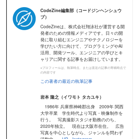
CodeZine編集部（コードジンヘンシュウ
ブ）
CodeZineは、株式会社翔泳社が運営する開
発者のための情報メディアです。日々の開
発に取り組むエンジニアやテクノロジーを
学びたい方に向けて、プログラミングやAI
活用、開発ツール、エンジニアの学びとキ
ャリアに関する記事をお届けしています。
※プロフィールは、執筆時点、または直近の記事の寄稿時点で
の内容です
この著者の最近の執筆記事
岩本 隆之（イワモト タカユキ）
1986年 兵庫県神崎郡出身 2009年 関西
大学卒業 学生時代より写真・映像制作を
行う。 写真撮影スタジオ勤務ののち、
2020年独立。 現在は大阪市在住。 広告
写真を中心としながら、ジャンルを問わず