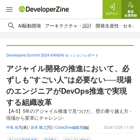
新規
ログイン
会員登録
AI駆動開発
アーキテクチャ・設計
開発生産性
セキュ
Developers Summit 2024 KANSAI セッションレポート
アジャイル開発の推進において、必
ずしも"すごい人"は必要ない──現場
のエンジニアがDevOps推進で実現
する組織改革
【A-5】5年のアジャイル推進で見つけた、壁の乗り越え方 -
現場から変革にチャレンジ-
中島 佑馬
[著] /
岩本 隆之
[写] /
CodeZine編集部
[編]
2024/12/26 11:00
エンジニアの生き方
デブサミ
イベントレポート