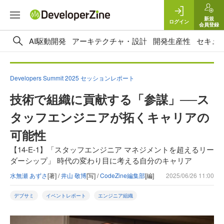
新規
ログイン
会員登録
AI駆動開発
アーキテクチャ・設計
開発生産性
セキュ
Developers Summit 2025 セッションレポート
技術で組織に貢献する「参謀」──ス
タッフエンジニアが拓くキャリアの
可能性
【14-E-1】「スタッフエンジニア マネジメントを超えるリー
ダーシップ」 時代の変わり目に考える自分のキャリア
水無瀬 あずさ
[著] /
井山 敬博
[写] /
CodeZine編集部
[編]
2025/06/26 11:00
デブサミ
イベントレポート
エンジニア組織