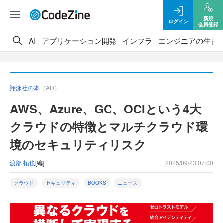
新規
ログイン
会員登録
AI
アプリケーション開発
インフラ
エンジニアの生き
翔泳社の本
（AD）
AWS、Azure、GC、OCIという4大
クラウドの特徴とマルチクラウド環
境のセキュリティリスク
渡部 拓也
[編]
2025/09/23 07:00
クラウド
セキュリティ
BOOKS
ニュース