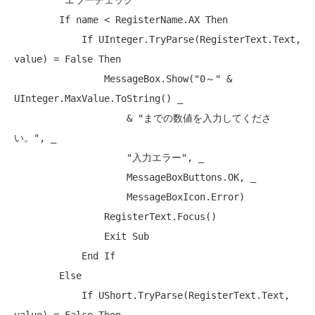
'エラーチェック
If
 name < RegisterName.AX 
Then
If
 UInteger.TryParse(RegisterText.Text, 
value) = 
False
Then
                MessageBox.Show(
"0～"
 & 
UInteger.MaxValue.ToString() _

                    & 
"までの数値を入力してくださ
い。"
, _

"入力エラー"
, _

                    MessageBoxButtons.OK, _

                    MessageBoxIcon.Error)

                RegisterText.Focus()

Exit
Sub
End
If
Else
If
 UShort.TryParse(RegisterText.Text, 