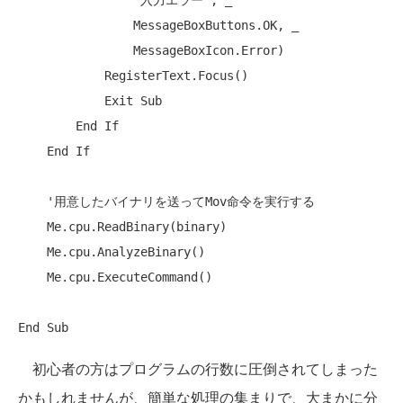
"入力エラー"
, _

                MessageBoxButtons.OK, _

                MessageBoxIcon.Error)

            RegisterText.Focus()

Exit
Sub
End
If
End
If
'用意したバイナリを送ってMov命令を実行する
Me
.cpu.ReadBinary(binary)

Me
.cpu.AnalyzeBinary()

Me
.cpu.ExecuteCommand()

End
Sub
初心者の方はプログラムの行数に圧倒されてしまった
かもしれませんが、簡単な処理の集まりで、大まかに分