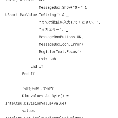
value) = 
False
Then
                MessageBox.Show(
"0～"
 & 
UShort.MaxValue.ToString() & _

"までの数値を入力してください。"
, _

"入力エラー"
, _

                MessageBoxButtons.OK, _

                MessageBoxIcon.Error)

                RegisterText.Focus()

Exit
Sub
End
If
End
If
'値を分解して保存
Dim
 values 
As
Byte
() = 
IntelCpu.DivisionValue(value)

        values = 