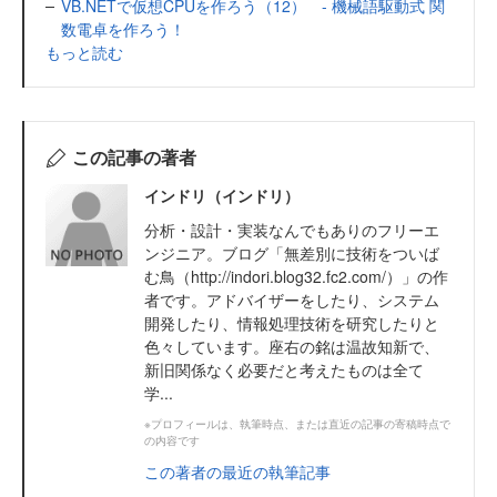
VB.NETで仮想CPUを作ろう（12） - 機械語駆動式 関
数電卓を作ろう！
もっと読む
この記事の著者
インドリ（インドリ）
分析・設計・実装なんでもありのフリーエ
ンジニア。ブログ「無差別に技術をついば
む鳥（http://indori.blog32.fc2.com/）」の作
者です。アドバイザーをしたり、システム
開発したり、情報処理技術を研究したりと
色々しています。座右の銘は温故知新で、
新旧関係なく必要だと考えたものは全て
学...
※プロフィールは、執筆時点、または直近の記事の寄稿時点で
の内容です
この著者の最近の執筆記事