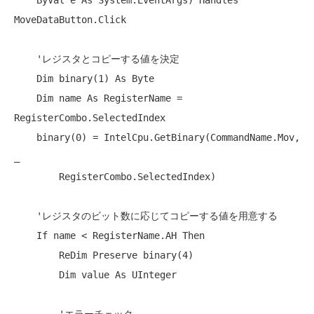
ByVal
 e 
As
 System.EventArgs) 
Handles
MoveDataButton.Click

'レジスタとコピーする値を決定
Dim
 binary(1) 
As
Byte
Dim
 name 
As
 RegisterName = 
RegisterCombo.SelectedIndex

    binary(0) = IntelCpu.GetBinary(CommandName.Mov, 
_

        RegisterCombo.SelectedIndex)

'レジスタのビット数に応じてコピーする値を用意する
If
 name < RegisterName.AH 
Then
ReDim
Preserve
 binary(4)

Dim
 value 
As
 UInteger
