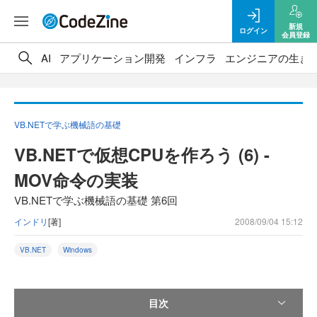
新規
ログイン
会員登録
AI
アプリケーション開発
インフラ
エンジニアの生き
VB.NETで学ぶ機械語の基礎
VB.NETで仮想CPUを作ろう (6) -
MOV命令の実装
VB.NETで学ぶ機械語の基礎 第6回
インドリ
[著]
2008/09/04 15:12
VB.NET
Windows
目次