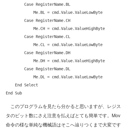
Case
 RegisterName.BL

Me
.BL = cmd.Value.ValueLowByte

Case
 RegisterName.CH

Me
.CH = cmd.Value.ValueHighByte

Case
 RegisterName.CL

Me
.CL = cmd.Value.ValueLowByte

Case
 RegisterName.DH

Me
.DH = cmd.Value.ValueHighByte

Case
 RegisterName.DL

Me
.DL = cmd.Value.ValueLowByte

End
Select
End
Sub
このプログラムを見たら分かると思いますが、レジス
タのビット数にさえ注意を払えばとても簡単です。Mov
命令の様な単純な機械語はそこへ辿りつくまで大変です