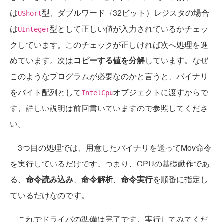
は
型、ダブルワード（32ビット）レジスタの場合
UShort
は
型として正しい値が入力されているかチェッ
UInteger
クしています。このチェックが正しければ次へ処理を進
めています。次は
コピーする値を分解
しています。なぜ
このようなプログラムが必要なのかと言うと、バイナリ
をバイト配列として
オブジェクトに渡すからで
IntelCpu
す。詳しい説明は前回書いていますので参照してくださ
い。
3つ目の処理では、用意したバイナリを送ってMov命令
を実行しているだけです。つまり、CPUの基礎動作であ
る、
命令読み込み
、
命令解析
、
命令実行
を順番に指定し
ているだけなのです。
これでドライバの準備は完了です。実行してみてくだ