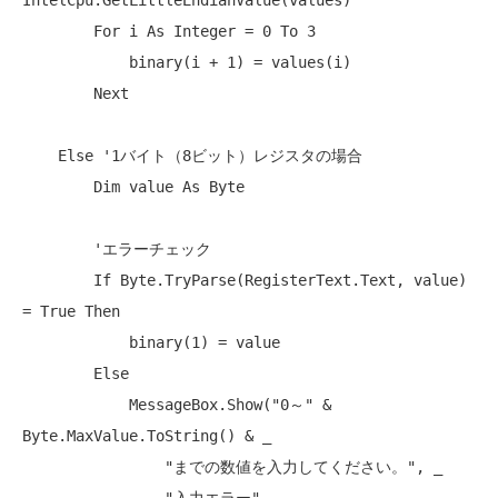
IntelCpu.GetLittleEndianValue(values)

For
 i 
As
Integer
 = 0 
To
 3

            binary(i + 1) = values(i)

Next
Else
'1バイト（8ビット）レジスタの場合
Dim
 value 
As
Byte
'エラーチェック
If
Byte
.TryParse(RegisterText.Text, value) 
= 
True
Then
            binary(1) = value

Else
            MessageBox.Show(
"0～"
 & 
Byte
.MaxValue.ToString() & _

"までの数値を入力してください。"
, _
