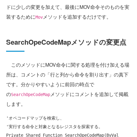
ドに少しの変更を加えて、最後にMOV命令そのものを実
装するために
メソッドを追加するだけです。
Mov
SearchOpeCodeMapメソッドの変更点
このメソッドにMOV命令に関する処理を付け加える場
所は、コメントの「行と列から命令を割り出す」の真下
です。分かりやすいように前回の時点で
の
メソッドにコメントを追加して掲載
SearchOpeCodeMap
します。
'オペコードマップを検索し、
'実行する命令と対象となるレジスタを探索する。
Private
Shared
Function
 SearchOpeCodeMap(
ByVal