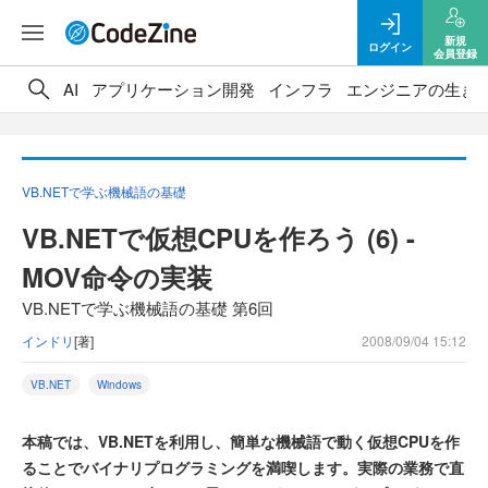
新規
ログイン
会員登録
AI
アプリケーション開発
インフラ
エンジニアの生き
VB.NETで学ぶ機械語の基礎
VB.NETで仮想CPUを作ろう (6) -
MOV命令の実装
VB.NETで学ぶ機械語の基礎 第6回
インドリ
[著]
2008/09/04 15:12
VB.NET
Windows
本稿では、VB.NETを利用し、簡単な機械語で動く仮想CPUを作
ることでバイナリプログラミングを満喫します。実際の業務で直