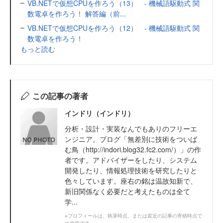
VB.NETで仮想CPUを作ろう（13） - 機械語駆動式 関
数電卓を作ろう！ 解答編（前...
VB.NETで仮想CPUを作ろう（12） - 機械語駆動式 関
数電卓を作ろう！
もっと読む
この記事の著者
インドリ（インドリ）
分析・設計・実装なんでもありのフリーエ
ンジニア。ブログ「無差別に技術をついば
む鳥（http://indori.blog32.fc2.com/）」の作
者です。アドバイザーをしたり、システム
開発したり、情報処理技術を研究したりと
色々しています。座右の銘は温故知新で、
新旧関係なく必要だと考えたものは全て
学...
※プロフィールは、執筆時点、または直近の記事の寄稿時点で
の内容です