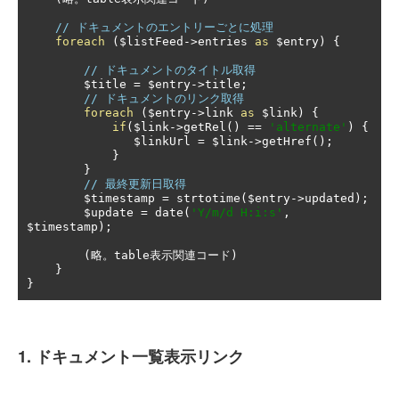
// ドキュメントのエントリーごとに処理
foreach
(
$listFeed
->
entries 
as
 $entry
)
{
// ドキュメントのタイトル取得
        $title 
=
 $entry
->
title
;
// ドキュメントのリンク取得
foreach
(
$entry
->
link 
as
 $link
)
{
if
(
$link
->
getRel
()
==
'alternate'
)
{
               $linkUrl 
=
 $link
->
getHref
();
}
}
// 最終更新日取得
        $timestamp 
=
 strtotime
(
$entry
->
updated
);
        $update 
=
 date
(
'Y/m/d H:i:s'
,
$timestamp
);
(略。
table
表示関連コード)
}
}
1. ドキュメント一覧表示リンク