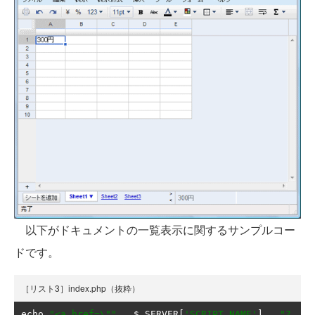
以下がドキュメントの一覧表示に関するサンプルコー
ドです。
［リスト3］index.php（抜粋）
echo 
"<a href=\""
.
 $_SERVER
[
'SCRIPT_NAME'
]
.
"?