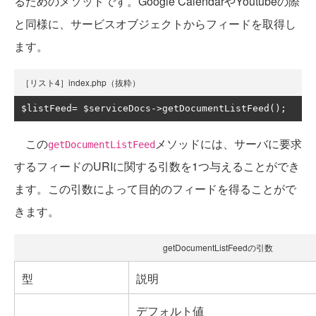
るためのメソッドです。Google CalendarやYoutubeの際
と同様に、サービスオブジェクトからフィードを取得し
ます。
［リスト4］index.php（抜粋）
$listFeed
=
 $serviceDocs
->
getDocumentListFeed
();
この
メソッドには、サーバに要求
getDocumentListFeed
するフィードのURIに関する引数を1つ与えることができ
ます。この引数によって目的のフィードを得ることがで
きます。
getDocumentListFeedの引数
型
説明
デフォルト値