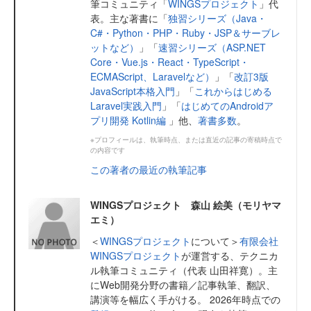
筆コミュニティ「
WINGSプロジェクト
」代
表。主な著書に「
独習シリーズ（Java・
C#・Python・PHP・Ruby・JSP＆サーブレ
ットなど）
」「
速習シリーズ（ASP.NET
Core・Vue.js・React・TypeScript・
ECMAScript、Laravelなど）
」「
改訂3版
JavaScript本格入門
」「
これからはじめる
Laravel実践入門
」「
はじめてのAndroidア
プリ開発 Kotlin編
」他、
著書多数
。
※プロフィールは、執筆時点、または直近の記事の寄稿時点で
の内容です
この著者の最近の執筆記事
WINGSプロジェクト 森山 絵美（モリヤマ
エミ）
＜
WINGSプロジェクト
について＞
有限会社
WINGSプロジェクト
が運営する、テクニカ
ル執筆コミュニティ（代表 山田祥寛）。主
にWeb開発分野の書籍／記事執筆、翻訳、
講演等を幅広く手がける。 2026年時点での