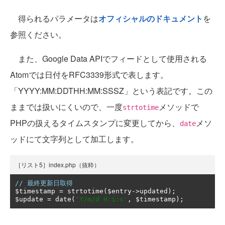
得られるパラメータは
オフィシャルのドキュメント
を
参照ください。
また、Google Data APIでフィードとして使用される
Atomでは日付をRFC3339形式で表します。
「YYYY:MM:DDTHH:MM:SSSZ」という表記です。この
ままでは扱いにくいので、一度
メソッドで
strtotime
PHPの扱えるタイムスタンプに変更してから、
メソ
date
ッドにて文字列として加工します。
［リスト5］index.php（抜粋）
// 最終更新日取得
$timestamp 
=
 strtotime
(
$entry
->
updated
);
$update 
=
 date
(
'Y/m/d H:i:s'
,
 $timestamp
);