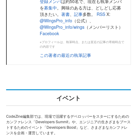
登録メンバ
は約50名で、現在も執筆メンバ
を
募集中
。興味のある方は、どしどし応募
頂きたい。
著書
、
記事
多数。
RSS
X:
@WingsPro_info
（公式）、
@WingsPro_info/wings
（メンバーリスト）
Facebook
※プロフィールは、執筆時点、または直近の記事の寄稿時点で
の内容です
この著者の最近の執筆記事
イベント
CodeZine編集部では、現場で活躍するデベロッパーをスターにするための
カンファレンス「Developers Summit」や、エンジニアの生きざまをブース
トするためのイベント「Developers Boost」など、さまざまなカンファレ
ンスを企画・運営しています。