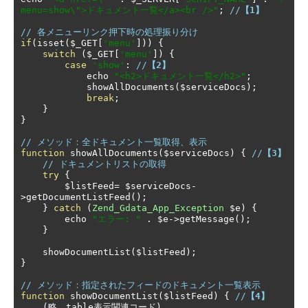
menu=show\">ドキュメント一覧</a><br />"
;
//
【1】
// 各メニューリンク押下時の処理振り分け
if
(
isset
(
$_GET
[
'menu'
]))
{
switch
(
$_GET
[
'menu'
])
{
case
'show'
:
//
【2】
            echo 
"<h2>ドキュメント一覧</h2>"
;
            showAllDocuments
(
$serviceDocs
);
break
;
}
}
// メソッド：全ドキュメント一覧取得、表示
function
 showAllDocuments
(
$serviceDocs
)
{
//
【3】
// ドキュメントリストの取得
try
{
        $listFeed
=
 $serviceDocs
-
>
getDocumentListFeed
();
}
catch
(
Zend_Gdata_App_Exception
 $e
)
{
        echo 
"エラー: "
.
 $e
->
getMessage
();
}
    showDocumentList
(
$listFeed
);
}
// メソッド：指定されたフィードのドキュメント一覧表示
function
 showDocumentList
(
$listFeed
)
{
//
【4】
(略。
table
表示関連コード)