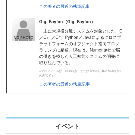
この著者の最近の執筆記事
Gigi Sayfan（Gigi Sayfan）
主に大規模分散システムを対象とした、C
／C++／C#／Python／Javaによるクロスプ
ラットフォームのオブジェクト指向プログ
ラミングに精通。現在は、Numenta社で脳
の働きを模した人工知能システムの開発に
取り組んでいる。
※プロフィールは、執筆時点、または直近の記事の寄稿時点で
の内容です
この著者の最近の執筆記事
イベント