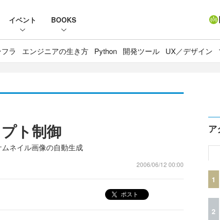
イベント
BOOKS
ンフラ
エンジニアの生き方
Python
開発ツール
UX／デザイン
クリプト制御
ア
よるサムネイル画像の自動生成
2006/06/12 00:00
1
ポスト
2