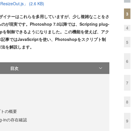
izeOut.js」 (2.6 KB)
3
、デザイナーはこれらを多用していますが、少し複雑なことをさ
す。Photoshop 7.0以降では、Scripting plug-
4
shopを制御できるようになりました。この機能を使えば、アク
はJavaScriptを使い、Photoshopをスクリプト制
5
方法を解説します。
6
目次
7
8
プトの概要
plug-inの存在確認
9