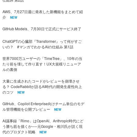
AWS、7月27日週に発表した新機能をまとめて紹
介
NEW
GitHub Models、7月30日で正式にサービス終了
ChatGPTの心臓部『Transformer』って何がすご
いの？ #マンガでわかるAIの仕組み 第1話
世界7000万ユーザーの「TimeTree」、10年の当
たり前を壊して作り直す！UX大規模リニューア
ルの裏側
大量に生成されたコードがレビューを崩壊させ
る？ CodeRabbitが語るAI時代の開発生産性向上
のコツ
NEW
GitHub、Copilot Enterprise向けチーム単位のモデ
ル管理機能を公開プレビュー
NEW
AI議事録「Rimo」はOpenAI、Anthropic時代にど
う勝ち筋を描くか──元Google・相川氏が説く現
代のプロダクト戦略
NEW