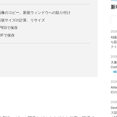
新
 画像のコピー、新規ウィンドウへの貼り付け
 新規サイズの計算、リサイズ
PEGで保存
2026
IFで保存
AI
ち筋
クト
2026
大量
Co
N
2026
Ai
行の
2026
De
ス設
「1