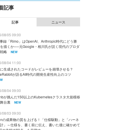
着記事
記事
ニュース
/08/05 09:00
議事録「Rimo」はOpenAI、Anthropic時代にどう勝
を描くか──元Google・相川氏が説く現代のプロダ
戦略
NEW
/08/04 11:00
に生成されたコードがレビューを崩壊させる？
deRabbitが語るAI時代の開発生産性向上のコツ
EW
/08/04 09:00
rbnbが挑んだ150以上のKubernetesクラスタ大規模移
舞台裏
NEW
/08/03 09:00
vinの成果物の質を上げる！「仕様駆動」と「ハーネ
計」～仕様を、書く前に伝え、書いた後に確かめて
回の依頼で80点」を目指す