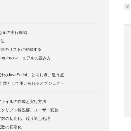
10
plug-inの実行確認
方法
左側のリストに登録する
 plug-inのマニュアルの読み方
のJavaScript」と同じ点、違う点
 引数として用いられるオブジェクト
 ファイルの作成と実行方法
 スクリプト解説部、ユーザー変数
 変数の初期化、繰り返し処理
変数の初期化