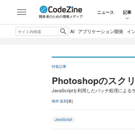
ニュース
記事
開発者のための情報メディア
AI
アプリケーション開発
イ
特集記事
Photoshopのス
JavaScriptを利用したバッチ処理に
柳井 政和
[著]
JavaScript